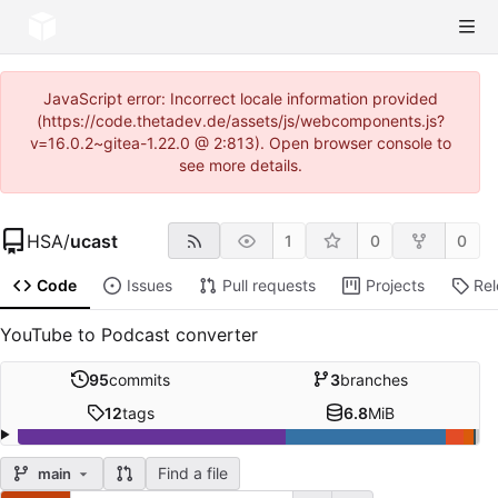
JavaScript error: Incorrect locale information provided
(https://code.thetadev.de/assets/js/webcomponents.js?
v=16.0.2~gitea-1.22.0 @ 2:813). Open browser console to
see more details.
HSA
/
ucast
1
0
0
Code
Issues
Pull requests
Projects
Re
YouTube to Podcast converter
95
commits
3
branches
12
tags
6.8
MiB
Find a file
main