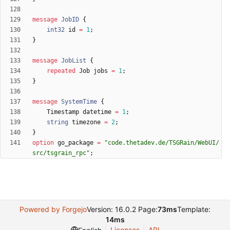
message
JobID
{
int32
id
=
1
;
}
message
JobList
{
repeated
Job
jobs
=
1
;
}
message
SystemTime
{
Timestamp
datetime
=
1
;
string
timezone
=
2
;
}
option
go_package
=
"code.thetadev.de/TSGRain/WebUI/
src/tsgrain_rpc"
;
Powered by Forgejo
Version: 16.0.2 Page:
73ms
Template:
14ms
Licenses
API