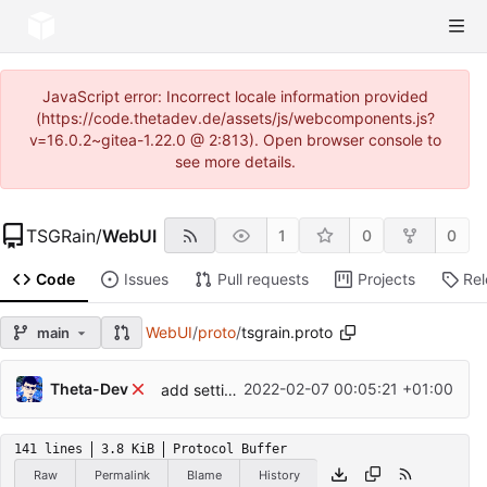
JavaScript error: Incorrect locale information provided
(https://code.thetadev.de/assets/js/webcomponents.js?
v=16.0.2~gitea-1.22.0 @ 2:813). Open browser console to
see more details.
TSGRain
/
WebUI
1
0
0
Code
Issues
Pull requests
Projects
Re
WebUI
/
proto
/
tsgrain.proto
main
Theta-Dev
2022-02-07 00:05:21 +01:00
add settings page
141 lines
3.8 KiB
Protocol Buffer
Raw
Permalink
Blame
History