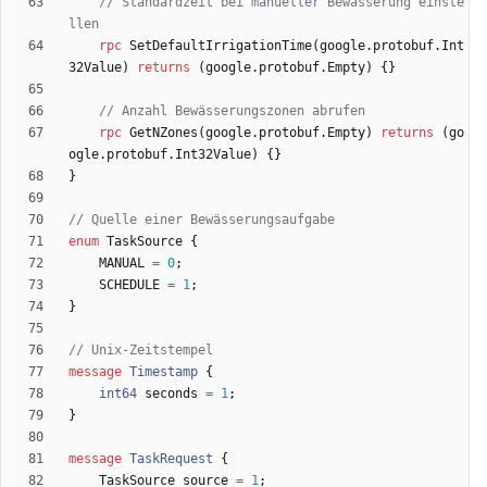
// Standardzeit bei manueller Bewässerung einste
rpc
SetDefaultIrrigationTime
(
google.protobuf.Int
32Value
)
returns
(
google.protobuf.Empty
)
{
}
rpc
GetNZones
(
google.protobuf.Empty
)
returns
(
go
ogle.protobuf.Int32Value
)
{
}
}
enum
TaskSource
{
MANUAL
=
0
;
SCHEDULE
=
1
;
}
message
Timestamp
{
int64
seconds
=
1
;
}
message
TaskRequest
{
TaskSource
source
=
1
;