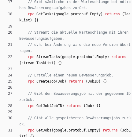
// Gibt sämtliche in der Warteschlange befindlic
rpc
GetTasks
(
google.protobuf.Empty
)
returns
(
Tas
kList
)
{
}
// Streamt die aktuelle Warteschlange mit ihren 
// d.h. bei Änderung wird die neue Version übert
rpc
StreamTasks
(
google.protobuf.Empty
)
returns
(
stream
TaskList
)
{
}
rpc
CreateJob
(
Job
)
returns
(
JobID
)
{
}
// Gibt den Bewässerungsjob mit der gegebenen ID 
rpc
GetJob
(
JobID
)
returns
(
Job
)
{
}
// Gibt alle gespeicherten Bewässerungsjobs zurü
rpc
GetJobs
(
google.protobuf.Empty
)
returns
(
JobL
ist
)
{
}