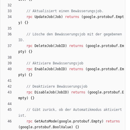
rpc
UpdateJob
(
Job
)
returns
(
google.protobuf.Empt
y
)
{
}
// Lösche den Bewässerungsjob mit der gegebenen 
rpc
DeleteJob
(
JobID
)
returns
(
google.protobuf.Em
pty
)
{
}
rpc
EnableJob
(
JobID
)
returns
(
google.protobuf.Em
pty
)
{
}
rpc
DisableJob
(
JobID
)
returns
(
google.protobuf.E
mpty
)
{
}
// Gibt zurück, ob der Automatikmodus aktiviert 
rpc
GetAutoMode
(
google.protobuf.Empty
)
returns
(
google.protobuf.BoolValue
)
{
}