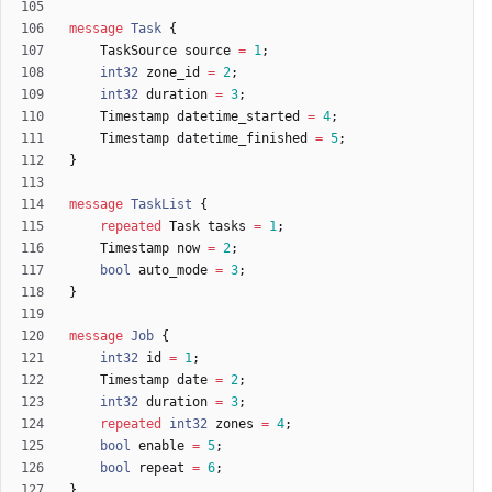
message
Task
{
TaskSource
source
=
1
;
int32
zone_id
=
2
;
int32
duration
=
3
;
Timestamp
datetime_started
=
4
;
Timestamp
datetime_finished
=
5
;
}
message
TaskList
{
repeated
Task
tasks
=
1
;
Timestamp
now
=
2
;
bool
auto_mode
=
3
;
}
message
Job
{
int32
id
=
1
;
Timestamp
date
=
2
;
int32
duration
=
3
;
repeated
int32
zones
=
4
;
bool
enable
=
5
;
bool
repeat
=
6
;
}