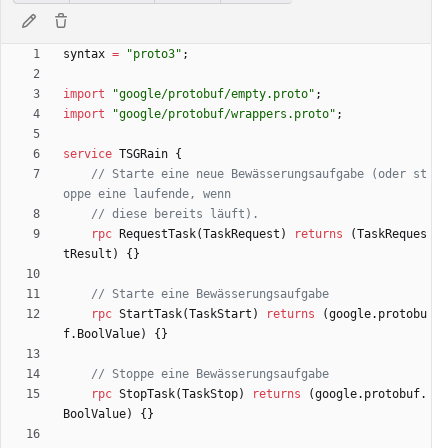
syntax
=
"proto3"
;
import
"google/protobuf/empty.proto"
;
import
"google/protobuf/wrappers.proto"
;
service
TSGRain
{
// Starte eine neue Bewässerungsaufgabe (oder st
rpc
RequestTask
(
TaskRequest
)
returns
(
TaskReques
tResult
)
{
}
rpc
StartTask
(
TaskStart
)
returns
(
google.protobu
f.BoolValue
)
{
}
rpc
StopTask
(
TaskStop
)
returns
(
google.protobuf.
BoolValue
)
{
}