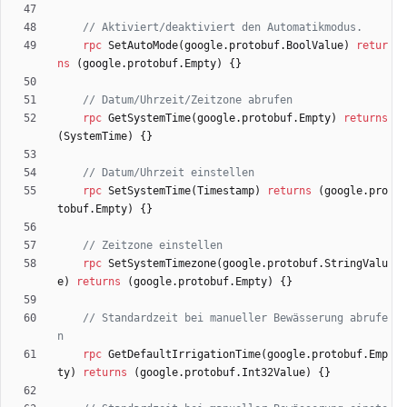
rpc
SetAutoMode
(
google.protobuf.BoolValue
)
retur
ns
(
google.protobuf.Empty
)
{
}
rpc
GetSystemTime
(
google.protobuf.Empty
)
returns
(
SystemTime
)
{
}
rpc
SetSystemTime
(
Timestamp
)
returns
(
google.pro
tobuf.Empty
)
{
}
rpc
SetSystemTimezone
(
google.protobuf.StringValu
e
)
returns
(
google.protobuf.Empty
)
{
}
// Standardzeit bei manueller Bewässerung abrufe
rpc
GetDefaultIrrigationTime
(
google.protobuf.Emp
ty
)
returns
(
google.protobuf.Int32Value
)
{
}