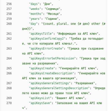
"days"
:
"Дни"
,
"weeks"
:
"Седмици"
,
"months"
:
"Месеци"
,
"years"
:
"Години"
,
"day"
:
"{count, plural, one {# ден} other {# 
дни}}"
,
"apiKeysTitle"
:
"Информация за API ключ"
,
"apiKeysConfirmCopy2"
:
"Трябва да потвърдит
е, че сте копирали API ключът."
,
"apiKeysErrorCreate"
:
"Грешка при създаване 
на API ключ"
,
"apiKeysErrorSetPermission"
:
"Грешка при зад
аване на разрешения"
,
"apiKeysCreate"
:
"Генерирайте API ключ"
,
"apiKeysCreateDescription"
:
"Генерирайте нов 
API ключ за вашата организация"
,
"apiKeysGeneralSettings"
:
"Разрешения"
,
"apiKeysGeneralSettingsDescription"
:
"Опреде
лете какво може да прави този API ключ"
,
"apiKeysList"
:
"Вашият API ключ"
,
"apiKeysSave"
:
"Запазване на вашия API клю
ч"
,