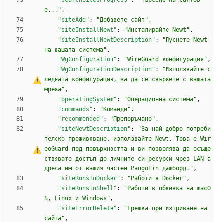
"searchSitesProgress"
:
"Търсене на сайтов
е..."
,
"siteAdd"
:
"Добавете сайт"
,
"siteInstallNewt"
:
"Инсталирайте Newt"
,
"siteInstallNewtDescription"
:
"Пуснете Newt 
на вашата система"
,
"WgConfiguration"
:
"WireGuard конфигурация"
,
"WgConfigurationDescription"
:
"Използвайте с
ледната конфигурация, за да 
с
е
 свържете 
с
 вашата 
мрежа"
,
"operatingSystem"
:
"Операционна система"
,
"commands"
:
"Команди"
,
"recommended"
:
"Препоръчано"
,
"siteNewtDescription"
:
"
З
а
 най-добро потреби
телско преживяване, използвайте Newt. Това 
е
 Wir
eoGuard под повърхността и ви позволява да осъще
ствявате достъп до личните си ресурси чрез LAN а
дреса им от вашия частен Pangolin дашборд."
,
"siteRunsInDocker"
:
"Работи в Docker"
,
"siteRunsInShell"
:
"Работи в обвивка на macO
S, Linux и Windows"
,
"siteErrorDelete"
:
"Грешка при изтриване на 
сайта"
,