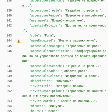
"accessUsersSearch"
:
"Търсене на потребител
и..."
,
"accessUserCreate"
:
"Създайте потребител"
,
"accessUserRemove"
:
"Премахнете потребител"
,
"username"
:
"Потребителско име"
,
"identityProvider"
:
"Доставчик на идентичнос
т"
,
"role"
:
"Роля"
,
"nameRequired"
:
"Името 
е
 задължително"
,
"accessRolesManage"
:
"Управление на роли"
,
"accessRolesDescription"
:
"Конфигурирайте ро
ли, за да управлявате достъпа до вашата организа
ция"
,
"accessRolesSearch"
:
"Търсене на роли..."
,
"accessRolesAdd"
:
"Добавете роля"
,
"accessRoleDelete"
:
"Изтриване на роля"
,
"description"
:
"Описание"
,
"inviteTitle"
:
"Отворени покани"
,
"inviteDescription"
:
"Управление на вашите п
окани към други потребители"
,
"inviteSearch"
:
"Търсене на покани..."
,
"minutes"
:
"Минути"
,
"hours"
:
"Часове"
,