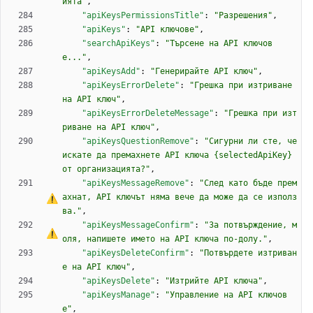
ията"
,
"apiKeysPermissionsTitle"
:
"Разрешения"
,
"apiKeys"
:
"API ключове"
,
"searchApiKeys"
:
"Търсене на API ключов
е..."
,
"apiKeysAdd"
:
"Генерирайте API ключ"
,
"apiKeysErrorDelete"
:
"Грешка при изтриване 
на API ключ"
,
"apiKeysErrorDeleteMessage"
:
"Грешка при изт
риване на API ключ"
,
"apiKeysQuestionRemove"
:
"Сигурни ли сте, че 
искате да премахнете API ключа {selectedApiKey} 
от организацията?"
,
"apiKeysMessageRemove"
:
"След като бъде прем
ахнат, API ключът няма вече да може да 
с
е
 използ
ва."
,
"apiKeysMessageConfirm"
:
"
З
а
 потвърждение, м
оля, напишете името на API ключа по-долу."
,
"apiKeysDeleteConfirm"
:
"Потвърдете изтриван
е на API ключ"
,
"apiKeysDelete"
:
"Изтрийте API ключа"
,
"apiKeysManage"
:
"Управление на API ключов
е"
,