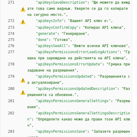
"apiKeysSaveDescription"
:
"Ще можете да вижд
ате това само веднъж. Уверете 
с
е
 да 
г
о
 копирате 
на сигурно място."
,
"apiKeysInfo"
:
"Вашият API ключ 
е
:"
,
"apiKeysConfirmCopy"
:
"Копирах API ключа"
,
"generate"
:
"Генериране"
,
"done"
:
"Готово"
,
"apiKeysSeeAll"
:
"Вижте всички API ключове"
,
"apiKeysPermissionsErrorLoadingActions"
:
"Гр
ешка при зареждане на действията на API ключа"
,
"apiKeysPermissionsErrorUpdate"
:
"Грешка при 
задаване на разрешения"
,
"apiKeysPermissionsUpdated"
:
"Разрешенията 
с
а
 актуализирани"
,
"apiKeysPermissionsUpdatedDescription"
:
"Раз
решенията 
с
а
 обновени."
,
"apiKeysPermissionsGeneralSettings"
:
"Разреш
ения"
,
"apiKeysPermissionsGeneralSettingsDescriptio
n"
:
"Определете какво може да прави този API клю
ч"
,
"apiKeysPermissionsSave"
:
"Запазете разрешен