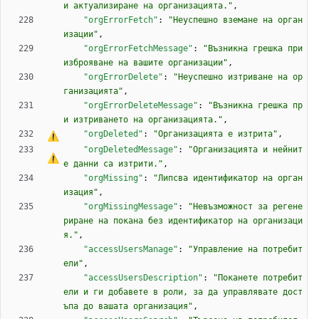
и актуализиране на организацията."
,
"orgErrorFetch"
:
"Неуспешно вземане на орган
изации"
,
"orgErrorFetchMessage"
:
"Възникна грешка при 
изброяване на вашите организации"
,
"orgErrorDelete"
:
"Неуспешно изтриване на ор
ганизацията"
,
"orgErrorDeleteMessage"
:
"Възникна грешка пр
и изтриването на организацията."
,
"orgDeleted"
:
"Организацията 
е
 изтрита"
,
"orgDeletedMessage"
:
"Организацията и нейнит
е данни 
с
а
 изтрити."
,
"orgMissing"
:
"Липсва идентификатор на орган
изация"
,
"orgMissingMessage"
:
"Невъзможност за регене
риране на покана без идентификатор на организаци
я."
,
"accessUsersManage"
:
"Управление на потребит
ели"
,
"accessUsersDescription"
:
"Поканете потребит
ели и ги добавете в роли, за да управлявате дост
ъпа до вашата организация"
,