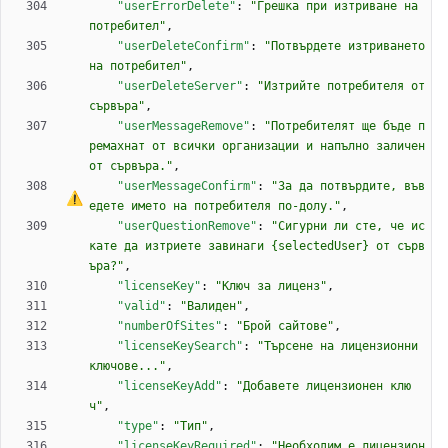
"userErrorDelete"
:
"Грешка при изтриване на 
потребител"
,
"userDeleteConfirm"
:
"Потвърдете изтриването 
на потребител"
,
"userDeleteServer"
:
"Изтрийте потребителя от 
сървъра"
,
"userMessageRemove"
:
"Потребителят ще бъде п
ремахнат от всички организации и напълно заличен 
от сървъра."
,
"userMessageConfirm"
:
"
З
а
 да потвърдите, във
едете името на потребителя по-долу."
,
"userQuestionRemove"
:
"Сигурни ли сте, че ис
кате да изтриете завинаги {selectedUser} от сърв
ъра?"
,
"licenseKey"
:
"Ключ за лиценз"
,
"valid"
:
"Валиден"
,
"numberOfSites"
:
"Брой сайтове"
,
"licenseKeySearch"
:
"Търсене на лицензионни 
ключове..."
,
"licenseKeyAdd"
:
"Добавете лицензионен клю
ч"
,
"type"
:
"Тип"
,
"licenseKeyRequired"
:
"Необходим 
е
 лицензион