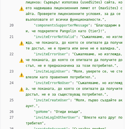
лиценза: Сървърът използва {usedSites} сайта, ко
ето надвишава лицензионния лимит от {maxSites} с
айта. Проверете лицензионните условия, за да 
с
е
възползвате от всички функционалности."
,
"componentsSupporterMessage"
:
"Благодарим в
и, че подкрепяте Pangolin като {tier}!"
,
"inviteErrorNotValid"
:
"Съжаляваме, но изгле
жда, че поканата, до която 
с
е
 опитвате да получи
те достъп, не 
е
 приета или вече не 
е
 валидна."
,
"inviteErrorUser"
:
"Съжаляваме, но изглежда, 
че поканата, до която 
с
е
 опитвате да получите до
стъп, не 
е
 предназначена за този потребител."
,
"inviteLoginUser"
:
"Моля, уверете 
с
е
, че сте 
влезли като правилния потребител."
,
"inviteErrorNoUser"
:
"Съжаляваме, но изглежд
а, че поканата, до която 
с
е
 опитвате да получите 
достъп, не 
е
 за съществуващ потребител."
,
"inviteCreateUser"
:
"Моля, първо създайте ак
аунт."
,
"goHome"
:
"Отиди вкъщи"
,
"inviteLogInOtherUser"
:
"Влезте като друг по
требител"
,