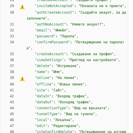
"createAnAccount"
:
"Създайте профил"
,
"inviteNotAccepted"
:
"Поканата не 
е
 приета"
,
"authCreateAccount"
:
"Създайте акаунт, за да 
започнете"
,
"authNoAccount"
:
"Нямате акаунт?"
,
"email"
:
"Имейл"
,
"password"
:
"Парола"
,
"confirmPassword"
:
"Потвърждение на паролат
а"
,
"createAccount"
:
"Създаване на профил"
,
"viewSettings"
:
"Преглед на настройките"
,
"delete"
:
"Изтриване"
,
"name"
:
"Име"
,
"online"
:
"
Н
а
 линия"
,
"offline"
:
"Извън линия"
,
"site"
:
"Сайт"
,
"dataIn"
:
"Входящ трафик"
,
"dataOut"
:
"Изходящ трафик"
,
"connectionType"
:
"Вид на връзката"
,
"tunnelType"
:
"Вид на тунела"
,
"local"
:
"Локална"
,
"edit"
:
"Редактиране"
,
"siteConfirmDelete"
:
"Потвърждение на изтрив