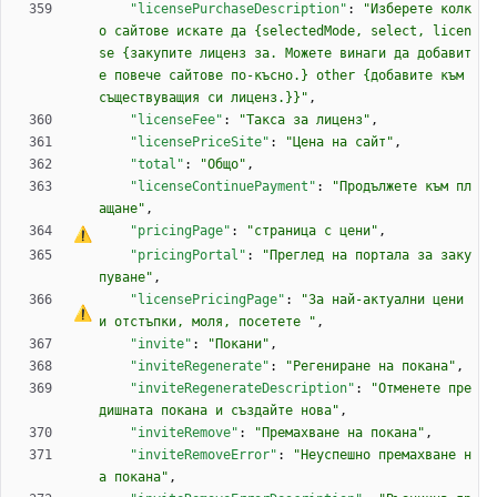
"licensePurchaseDescription"
:
"Изберете колк
о сайтове искате да {selectedMode, select, licen
se {закупите лиценз за. Можете винаги да добавит
е повече сайтове по-късно.} other {добавите към 
съществуващия си лиценз.}}"
,
"licenseFee"
:
"Такса за лиценз"
,
"licensePriceSite"
:
"Цена на сайт"
,
"total"
:
"Общо"
,
"licenseContinuePayment"
:
"Продължете към пл
ащане"
,
"pricingPage"
:
"страница 
с
 цени"
,
"pricingPortal"
:
"Преглед на портала за заку
пуване"
,
"licensePricingPage"
:
"
З
а
 най-актуални цени 
и отстъпки, моля, посетете "
,
"invite"
:
"Покани"
,
"inviteRegenerate"
:
"Регениране на покана"
,
"inviteRegenerateDescription"
:
"Отменете пре
дишната покана и създайте нова"
,
"inviteRemove"
:
"Премахване на покана"
,
"inviteRemoveError"
:
"Неуспешно премахване н
а покана"
,