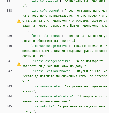
"licenseActivate"
:
"Активиране на лицензият
а"
,
"licenseAgreement"
:
"Чрез поставяне на отмет
ка в това поле потвърждавате, че сте прочели и 
с
е
 съгласявате 
с
 лицензионните условия, съответст
ващи на нивото, свързано 
с
 Вашия лицензионен клю
ч."
,
"fossorialLicense"
:
"Преглед на търговски ус
ловия и абонамент за Fossorial"
,
"licenseMessageRemove"
:
"Това ще премахне ли
цензионния ключ и всички свързани права, предост
авени от него."
,
"licenseMessageConfirm"
:
"
З
а
 да потвърдите, 
въведете лицензионния ключ по-долу."
,
"licenseQuestionRemove"
:
"Сигурни ли сте, че 
искате да изтриете лицензионния ключ {selectedKe
y}?"
,
"licenseKeyDelete"
:
"Изтриване на лицензионе
н ключ"
,
"licenseKeyDeleteConfirm"
:
"Потвърдете изтри
ването на лицензионен ключ"
,
"licenseTitle"
:
"Управление на лицензионния 
статус"
,