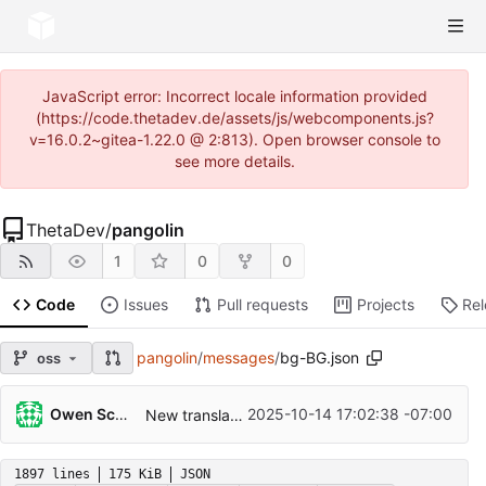
JavaScript error: Incorrect locale information provided
(https://code.thetadev.de/assets/js/webcomponents.js?
v=16.0.2~gitea-1.22.0 @ 2:813). Open browser console to
see more details.
ThetaDev
/
pangolin
1
0
0
Code
Issues
Pull requests
Projects
Re
pangolin
/
messages
/
bg-BG.json
oss
Owen Schwartz
2025-10-14 17:02:38 -07:00
New translations en-us.json (Bulgarian)
1897 lines
175 KiB
JSON