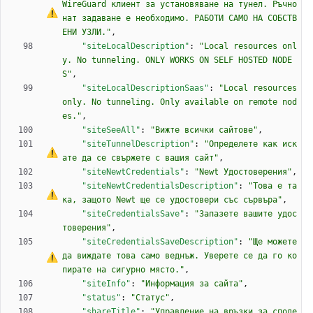
WireGuard клиент за установяване на тунел. Ръчно 
нат задаване 
е
 необходимо. РАБОТИ 
С
А
М
О
Н
А
 СОБСТВ
ЕНИ УЗЛИ."
,
"siteLocalDescription"
:
"Local resources onl
y. No tunneling. ONLY WORKS ON SELF HOSTED NODE
S"
,
"siteLocalDescriptionSaas"
:
"Local resources 
only. No tunneling. Only available on remote nod
es."
,
"siteSeeAll"
:
"Вижте всички сайтове"
,
"siteTunnelDescription"
:
"Определете как иск
ате да 
с
е
 свържете 
с
 вашия сайт"
,
"siteNewtCredentials"
:
"Newt Удостоверения"
,
"siteNewtCredentialsDescription"
:
"Това 
е
 та
ка, защото Newt ще 
с
е
 удостовери със сървъра"
,
"siteCredentialsSave"
:
"Запазете вашите удос
товерения"
,
"siteCredentialsSaveDescription"
:
"Ще можете 
да виждате това само веднъж. Уверете 
с
е
 да 
г
о
 ко
пирате на сигурно място."
,
"siteInfo"
:
"Информация за сайта"
,
"status"
:
"Статус"
,
"shareTitle"
:
"Управление на връзки за споде