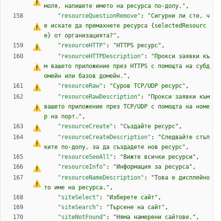
моля, напишете името на 
р
е
с
у
р
с
а
 по-долу."
,
"resourceQuestionRemove"
:
"Сигурни ли сте, ч
е искате да премахнете 
р
е
с
у
р
с
а
 {selectedResourc
e} от организацията?"
,
"resourceHTTP"
:
"HTTPS 
р
е
с
у
р
с
"
,
"resourceHTTPDescription"
:
"Прокси заявки къ
м вашето приложение през HTTPS 
с
 помощта на субд
омейн или базов домейн."
,
"resourceRaw"
:
"Суров TCP/UDP 
р
е
с
у
р
с
"
,
"resourceRawDescription"
:
"Прокси заявки към 
вашето приложение през TCP/UDP 
с
 помощта на номе
р на порт."
,
"resourceCreate"
:
"Създайте 
р
е
с
у
р
с
"
,
"resourceCreateDescription"
:
"Следвайте стъп
ките по-долу, за да създадете нов 
р
е
с
у
р
с
"
,
"resourceSeeAll"
:
"Вижте всички ресурси"
,
"resourceInfo"
:
"Информация за 
р
е
с
у
р
с
а
"
,
"resourceNameDescription"
:
"Това 
е
 дисплейно
то име на 
р
е
с
у
р
с
а
."
,
"siteSelect"
:
"Изберете сайт"
,
"siteSearch"
:
"Търсене на сайт"
,
"siteNotFound"
:
"Няма намерени сайтове."
,