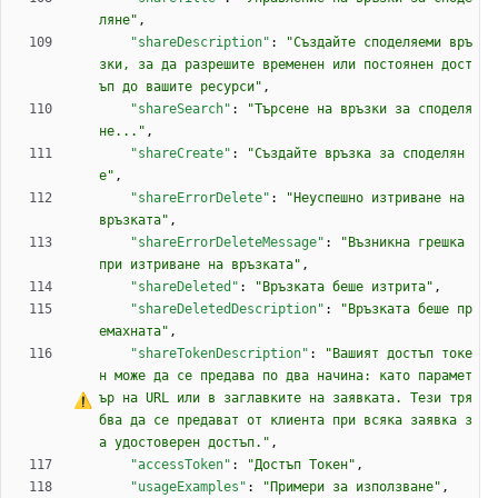
ляне"
,
"shareDescription"
:
"Създайте споделяеми връ
зки, за да разрешите временен или постоянен дост
ъп до вашите ресурси"
,
"shareSearch"
:
"Търсене на връзки за споделя
не..."
,
"shareCreate"
:
"Създайте връзка за споделян
е"
,
"shareErrorDelete"
:
"Неуспешно изтриване на 
връзката"
,
"shareErrorDeleteMessage"
:
"Възникна грешка 
при изтриване на връзката"
,
"shareDeleted"
:
"Връзката беше изтрита"
,
"shareDeletedDescription"
:
"Връзката беше пр
емахната"
,
"shareTokenDescription"
:
"Вашият достъп токе
н може да 
с
е
 предава по два начина: като парамет
ър на URL или в заглавките на заявката. Тези тря
бва да 
с
е
 предават от клиента при всяка заявка з
а удостоверен достъп."
,
"accessToken"
:
"Достъп Токен"
,
"usageExamples"
:
"Примери за използване"
,