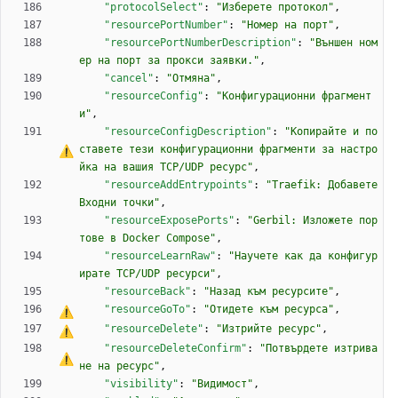
"protocolSelect"
:
"Изберете протокол"
,
"resourcePortNumber"
:
"Номер на порт"
,
"resourcePortNumberDescription"
:
"Външен ном
ер на порт за прокси заявки."
,
"cancel"
:
"Отмяна"
,
"resourceConfig"
:
"Конфигурационни фрагмент
и"
,
"resourceConfigDescription"
:
"Копирайте и по
ставете тези конфигурационни фрагменти за настро
йка на вашия TCP/UDP 
р
е
с
у
р
с
"
,
"resourceAddEntrypoints"
:
"Traefik: Добавете 
Входни точки"
,
"resourceExposePorts"
:
"Gerbil: Изложете пор
тове в Docker Compose"
,
"resourceLearnRaw"
:
"Научете как да конфигур
ирате TCP/UDP ресурси"
,
"resourceBack"
:
"Назад към ресурсите"
,
"resourceGoTo"
:
"Отидете към 
р
е
с
у
р
с
а
"
,
"resourceDelete"
:
"Изтрийте 
р
е
с
у
р
с
"
,
"resourceDeleteConfirm"
:
"Потвърдете изтрива
не на 
р
е
с
у
р
с
"
,
"visibility"
:
"Видимост"
,