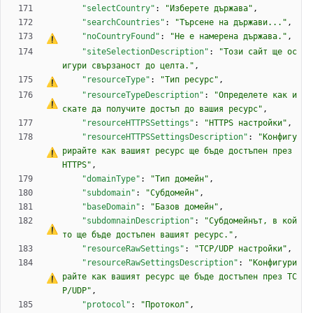
"selectCountry"
:
"Изберете държава"
,
"searchCountries"
:
"Търсене на държави..."
,
"noCountryFound"
:
"
Н
е
е
 намерена държава."
,
"siteSelectionDescription"
:
"Този сайт ще ос
игури свързаност до целта."
,
"resourceType"
:
"Тип 
р
е
с
у
р
с
"
,
"resourceTypeDescription"
:
"Определете как и
скате да получите достъп до вашия 
р
е
с
у
р
с
"
,
"resourceHTTPSSettings"
:
"HTTPS настройки"
,
"resourceHTTPSSettingsDescription"
:
"Конфигу
рирайте как вашият 
р
е
с
у
р
с
 ще бъде достъпен през 
HTTPS"
,
"domainType"
:
"Тип домейн"
,
"subdomain"
:
"Субдомейн"
,
"baseDomain"
:
"Базов домейн"
,
"subdomnainDescription"
:
"Субдомейнът, в кой
то ще бъде достъпен вашият 
р
е
с
у
р
с
."
,
"resourceRawSettings"
:
"TCP/UDP настройки"
,
"resourceRawSettingsDescription"
:
"Конфигури
райте как вашият 
р
е
с
у
р
с
 ще бъде достъпен през TC
P/UDP"
,
"protocol"
:
"Протокол"
,