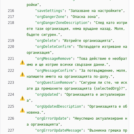
ройки"
,
"saveSettings"
:
"Запазване на настройките"
,
"orgDangerZone"
:
"Опасна зона"
,
"orgDangerZoneDescription"
:
"След като изтри
ете тази организация, няма връщане назад. Моля, 
бъдете сигурен."
,
"orgDelete"
:
"Изтрийте организацията"
,
"orgDeleteConfirm"
:
"Потвърдете изтриване на 
организация"
,
"orgMessageRemove"
:
"Това действие 
е
 необрат
имо и ще изтрие всички свързани данни."
,
"orgMessageConfirm"
:
"
З
а
 потвърждение, моля, 
напишете името на организацията по-долу."
,
"orgQuestionRemove"
:
"Сигурни ли сте, че иск
ате да премахнете организацията {selectedOrg}?"
,
"orgUpdated"
:
"Организацията 
е
 актуализиран
а"
,
"orgUpdatedDescription"
:
"Организацията 
е
 об
новена."
,
"orgErrorUpdate"
:
"Неуспешно актуализиране н
а организацията"
,
"orgErrorUpdateMessage"
:
"Възникна грешка пр