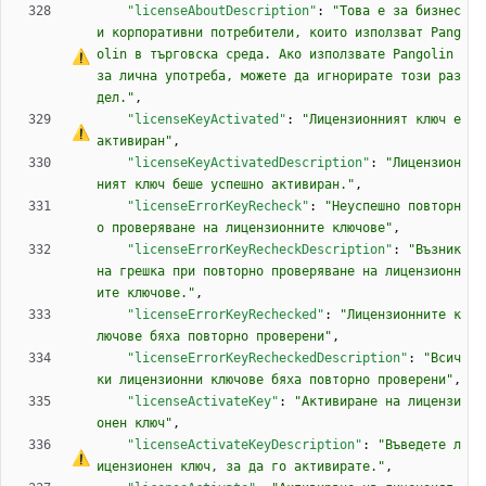
"licenseAboutDescription"
:
"Това 
е
 за бизнес 
и корпоративни потребители, които използват Pang
olin в търговска среда. Ако използвате Pangolin 
за лична употреба, можете да игнорирате този раз
дел."
,
"licenseKeyActivated"
:
"Лицензионният ключ 
е
активиран"
,
"licenseKeyActivatedDescription"
:
"Лицензион
ният ключ беше успешно активиран."
,
"licenseErrorKeyRecheck"
:
"Неуспешно повторн
о проверяване на лицензионните ключове"
,
"licenseErrorKeyRecheckDescription"
:
"Възник
на грешка при повторно проверяване на лицензионн
ите ключове."
,
"licenseErrorKeyRechecked"
:
"Лицензионните к
лючове бяха повторно проверени"
,
"licenseErrorKeyRecheckedDescription"
:
"Всич
ки лицензионни ключове бяха повторно проверени"
,
"licenseActivateKey"
:
"Активиране на лицензи
онен ключ"
,
"licenseActivateKeyDescription"
:
"Въведете л
ицензионен ключ, за да 
г
о
 активирате."
,