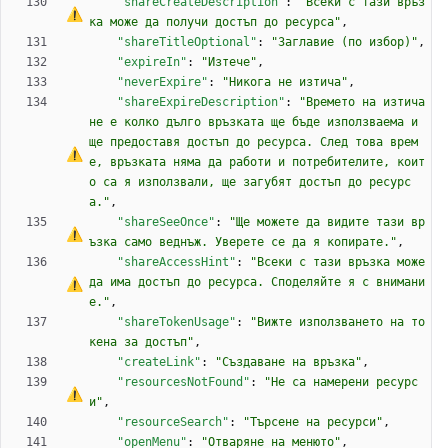
"shareCreateDescription"
:
"Всеки 
с
 тази връз
ка може да получи достъп до 
р
е
с
у
р
с
а
"
,
"shareTitleOptional"
:
"Заглавие (по избор)"
,
"expireIn"
:
"Изтече"
,
"neverExpire"
:
"Никога не изтича"
,
"shareExpireDescription"
:
"Времето на изтича
не 
е
 колко дълго връзката ще бъде използваема и 
ще предоставя достъп до 
р
е
с
у
р
с
а
. След това врем
е, връзката няма да работи и потребителите, коит
о 
с
а
 я използвали, ще загубят достъп до 
р
е
с
у
р
с
а
."
,
"shareSeeOnce"
:
"Ще можете да видите тази вр
ъзка само веднъж. Уверете 
с
е
 да я копирате."
,
"shareAccessHint"
:
"Всеки 
с
 тази връзка може 
да има достъп до 
р
е
с
у
р
с
а
. Споделяйте я 
с
 внимани
е."
,
"shareTokenUsage"
:
"Вижте използването на то
кена за достъп"
,
"createLink"
:
"Създаване на връзка"
,
"resourcesNotFound"
:
"
Н
е
с
а
 намерени ресурс
и"
,
"resourceSearch"
:
"Търсене на ресурси"
,
"openMenu"
:
"Отваряне на менюто"
,