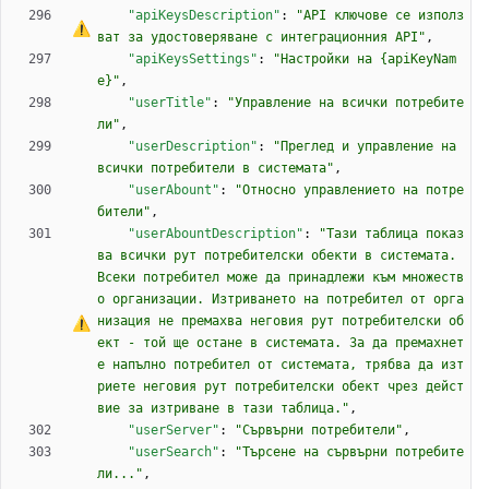
"apiKeysDescription"
:
"API ключове 
с
е
 използ
ват за удостоверяване 
с
 интеграционния API"
,
"apiKeysSettings"
:
"Настройки на {apiKeyNam
e}"
,
"userTitle"
:
"Управление на всички потребите
ли"
,
"userDescription"
:
"Преглед и управление на 
всички потребители в системата"
,
"userAbount"
:
"Относно управлението на потре
бители"
,
"userAbountDescription"
:
"Тази таблица показ
ва всички рут потребителски обекти в системата. 
Всеки потребител може да принадлежи към множеств
о организации. Изтриването на потребител от орга
низация не премахва неговия рут потребителски об
ект - той ще остане в системата. 
З
а
 да премахнет
е напълно потребител от системата, трябва да изт
риете неговия рут потребителски обект чрез дейст
вие за изтриване в тази таблица."
,
"userServer"
:
"Сървърни потребители"
,
"userSearch"
:
"Търсене на сървърни потребите
ли..."
,