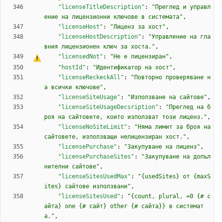
"licenseTitleDescription"
:
"Преглед и управл
ение на лицензионни ключове в системата"
,
"licenseHost"
:
"Лиценз за хост"
,
"licenseHostDescription"
:
"Управление на гла
вния лицензионен ключ за хоста."
,
"licensedNot"
:
"
Н
е
е
 лицензиран"
,
"hostId"
:
"Идентификатор на хост"
,
"licenseReckeckAll"
:
"Повторно проверяване н
а всички ключове"
,
"licenseSiteUsage"
:
"Използване на сайтове"
,
"licenseSiteUsageDecsription"
:
"Преглед на б
роя на сайтовете, които използват този лиценз."
,
"licenseNoSiteLimit"
:
"Няма лимит за броя на 
сайтовете, използващи нелицензиран хост."
,
"licensePurchase"
:
"Закупуване на лиценз"
,
"licensePurchaseSites"
:
"Закупуване на допъл
нителни сайтове"
,
"licenseSitesUsedMax"
:
"{usedSites} от {maxS
ites} сайтове използвани"
,
"licenseSitesUsed"
:
"{count, plural, =0 {# с
айта} one {# сайт} other {# сайта}} в системат
а."
,