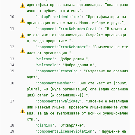
идентификатор на вашата организация. Това 
е
 разл
ично от публичното ѝ име."
,
"setupErrorIdentifier"
:
"Идентификаторът на 
организация вече 
е
 зает. Моля, изберете друг."
,
"componentsErrorNoMemberCreate"
:
"
В
 момента 
не сте част от организация. Създайте организаци
я, за да продължите."
,
"componentsErrorNoMember"
:
"
В
 момента не сте 
част от организация."
,
"welcome"
:
"Добре дошли!"
,
"welcomeTo"
:
"Добре дошли в"
,
"componentsCreateOrg"
:
"Създаване на организ
ация"
,
"componentsMember"
:
"Вие сте част от {count, 
plural, =0 {нула организации} one {една организа
ция} other {# организации}}."
,
"componentsInvalidKey"
:
"Засечен 
е
 невалиден 
или изтекъл лиценз. Проверете лицензионните усло
вия, за да 
с
е
 възползвате от всички функционално
сти."
,
"dismiss"
:
"Отхвърляне"
,
"componentsLicenseViolation"
:
"Нарушение на 