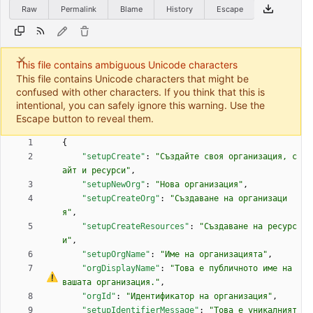
Raw
Permalink
Blame
History
Escape
This file contains ambiguous Unicode characters
This file contains Unicode characters that might be
confused with other characters. If you think that this is
intentional, you can safely ignore this warning. Use the
Escape button to reveal them.
{
"setupCreate"
:
"Създайте своя организация, с
айт и ресурси"
,
"setupNewOrg"
:
"Нова организация"
,
"setupCreateOrg"
:
"Създаване на организаци
я"
,
"setupCreateResources"
:
"Създаване на ресурс
и"
,
"setupOrgName"
:
"Име на организацията"
,
"orgDisplayName"
:
"Това 
е
 публичното име на 
вашата организация."
,
"orgId"
:
"Идентификатор на организация"
,
"setupIdentifierMessage"
:
"Това 
е
 уникалният 