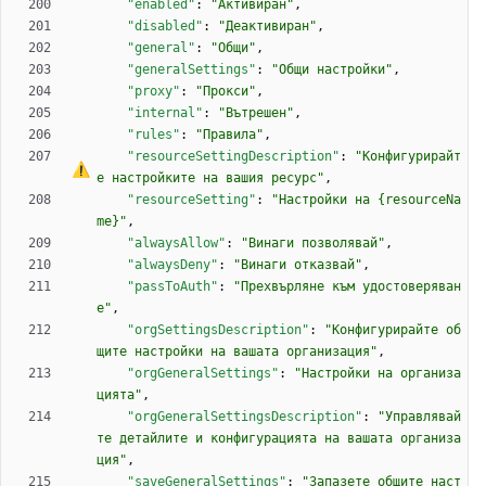
"enabled"
:
"Активиран"
,
"disabled"
:
"Деактивиран"
,
"general"
:
"Общи"
,
"generalSettings"
:
"Общи настройки"
,
"proxy"
:
"Прокси"
,
"internal"
:
"Вътрешен"
,
"rules"
:
"Правила"
,
"resourceSettingDescription"
:
"Конфигурирайт
е настройките на вашия 
р
е
с
у
р
с
"
,
"resourceSetting"
:
"Настройки на {resourceNa
me}"
,
"alwaysAllow"
:
"Винаги позволявай"
,
"alwaysDeny"
:
"Винаги отказвай"
,
"passToAuth"
:
"Прехвърляне към удостоверяван
е"
,
"orgSettingsDescription"
:
"Конфигурирайте об
щите настройки на вашата организация"
,
"orgGeneralSettings"
:
"Настройки на организа
цията"
,
"orgGeneralSettingsDescription"
:
"Управлявай
те детайлите и конфигурацията на вашата организа
ция"
,
"saveGeneralSettings"
:
"Запазете общите наст