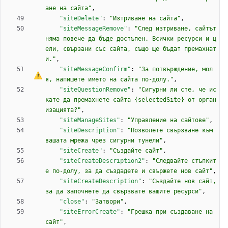
ане на сайта"
,
"siteDelete"
:
"Изтриване на сайта"
,
"siteMessageRemove"
:
"След изтриване, сайтът 
няма повече да бъде достъпен. Всички ресурси и ц
ели, свързани със сайта, също ще бъдат премахнат
и."
,
"siteMessageConfirm"
:
"
З
а
 потвърждение, мол
я, напишете името на сайта по-долу."
,
"siteQuestionRemove"
:
"Сигурни ли сте, че ис
кате да премахнете сайта {selectedSite} от орган
изацията?"
,
"siteManageSites"
:
"Управление на сайтове"
,
"siteDescription"
:
"Позволете свързване към 
вашата мрежа чрез сигурни тунели"
,
"siteCreate"
:
"Създайте сайт"
,
"siteCreateDescription2"
:
"Следвайте стъпкит
е по-долу, за да създадете и свържете нов сайт"
,
"siteCreateDescription"
:
"Създайте нов сайт, 
за да започнете да свързвате вашите ресурси"
,
"close"
:
"Затвори"
,
"siteErrorCreate"
:
"Грешка при създаване на 
сайт"
,