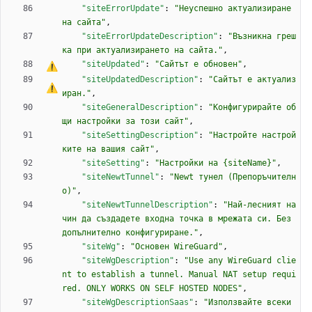
"siteErrorUpdate"
:
"Неуспешно актуализиране 
на сайта"
,
"siteErrorUpdateDescription"
:
"Възникна греш
ка при актуализирането на сайта."
,
"siteUpdated"
:
"Сайтът 
е
 обновен"
,
"siteUpdatedDescription"
:
"Сайтът 
е
 актуализ
иран."
,
"siteGeneralDescription"
:
"Конфигурирайте об
щи настройки за този сайт"
,
"siteSettingDescription"
:
"Настройте настрой
ките на вашия сайт"
,
"siteSetting"
:
"Настройки на {siteName}"
,
"siteNewtTunnel"
:
"Newt тунел (Препоръчителн
о)"
,
"siteNewtTunnelDescription"
:
"Най-лесният на
чин да създадете входна точка в мрежата си. Без 
допълнително конфигуриране."
,
"siteWg"
:
"Основен WireGuard"
,
"siteWgDescription"
:
"Use any WireGuard clie
nt to establish a tunnel. Manual NAT setup requi
red. ONLY WORKS ON SELF HOSTED NODES"
,
"siteWgDescriptionSaas"
:
"Използвайте всеки 