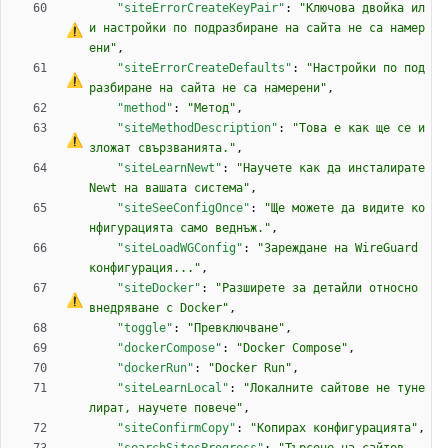
"siteErrorCreateKeyPair"
:
"Ключова двойка ил
и настройки по подразбиране на сайта не 
с
а
 намер
ени"
,
"siteErrorCreateDefaults"
:
"Настройки по под
разбиране на сайта не 
с
а
 намерени"
,
"method"
:
"Метод"
,
"siteMethodDescription"
:
"Това 
е
 как ще 
с
е
 и
зложат свързванията."
,
"siteLearnNewt"
:
"Научете как да инсталирате 
Newt на вашата система"
,
"siteSeeConfigOnce"
:
"Ще можете да видите ко
нфигурацията само веднъж."
,
"siteLoadWGConfig"
:
"Зареждане на WireGuard 
конфигурация..."
,
"siteDocker"
:
"Разширете за детайли относно 
внедряване 
с
 Docker"
,
"toggle"
:
"Превключване"
,
"dockerCompose"
:
"Docker Compose"
,
"dockerRun"
:
"Docker Run"
,
"siteLearnLocal"
:
"Локалните сайтове не туне
лират, научете повече"
,
"siteConfirmCopy"
:
"Копирах конфигурацията"
,