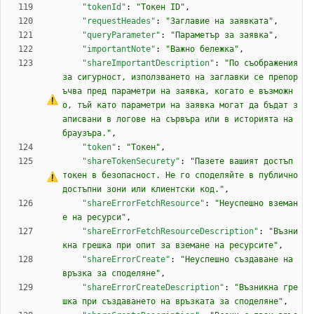
"tokenId"
:
"Токен ID"
,
"requestHeades"
:
"Заглавие на заявката"
,
"queryParameter"
:
"Параметър за заявка"
,
"importantNote"
:
"Важно бележка"
,
"shareImportantDescription"
:
"По съображения 
за сигурност, използването на заглавки 
с
е
 препор
ъчва пред параметри на заявка, когато 
е
 възможн
о, тъй като параметри на заявка могат да бъдат з
аписвани в логове на сървъра или в историята на 
браузъра."
,
"token"
:
"Токен"
,
"shareTokenSecurety"
:
"Пазете вашият достъп 
токен в безопасност. 
Н
е
г
о
 споделяйте в публично
достъпни зони или клиентски код."
,
"shareErrorFetchResource"
:
"Неуспешно вземан
е на ресурси"
,
"shareErrorFetchResourceDescription"
:
"Възни
кна грешка при опит за вземане на ресурсите"
,
"shareErrorCreate"
:
"Неуспешно създаване на 
връзка за споделяне"
,
"shareErrorCreateDescription"
:
"Възникна гре
шка при създаването на връзката за споделяне"
,