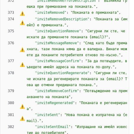
"inviteRemoveErrorDescription"
:
"Възникна гр
ешка при премахване на поканата."
,
"inviteRemoved"
:
"Поканата 
е
 премахната"
,
"inviteRemovedDescription"
:
"Поканата за {им
ейл} 
е
 премахната."
,
"inviteQuestionRemove"
:
"Сигурни ли сте, че 
искате да премахнете поканата {email}?"
,
"inviteMessageRemove"
:
"След като бъде према
хната, тази покана няма да 
е
 валидна. Винаги мож
ете да поканите потребителя отново по-късно."
,
"inviteMessageConfirm"
:
"
З
а
 да потвърдите, в
ъведете имейл адреса на поканата по-долу."
,
"inviteQuestionRegenerate"
:
"Сигурни ли сте, 
че искате да регенерирате поканата за {email}? Т
ова ще отмени предишната покана."
,
"inviteRemoveConfirm"
:
"Потвърждение на прем
ахването на поканата"
,
"inviteRegenerated"
:
"Поканата 
е
 регенериран
а"
,
"inviteSent"
:
"Нова покана 
е
 изпратена на {e
mail}."
,
"inviteSentEmail"
:
"Изпращане на имейл извес
тие до потребителя"
,