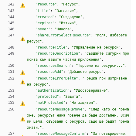
"resource"
:
"
Р
е
с
у
р
с
"
,
"title"
:
"Заглавие"
,
"created"
:
"Създадено"
,
"expires"
:
"Изтича"
,
"never"
:
"Никога"
,
"shareErrorSelectResource"
:
"Моля, изберете 
р
е
с
у
р
с
"
,
"resourceTitle"
:
"Управление на ресурси"
,
"resourceDescription"
:
"Създайте сигурни про
ксита към вашите частни приложения"
,
"resourcesSearch"
:
"Търсене на ресурси..."
,
"resourceAdd"
:
"Добавете 
р
е
с
у
р
с
"
,
"resourceErrorDelte"
:
"Грешка при изтриване 
на 
р
е
с
у
р
с
"
,
"authentication"
:
"Удостоверяване"
,
"protected"
:
"Защита"
,
"notProtected"
:
"
Н
е
 защитен"
,
"resourceMessageRemove"
:
"След като 
с
е
 према
хне, ресурсът няма повече да бъде достъпен. Всич
ки цели, свързани 
с
р
е
с
у
р
с
а
, също ще бъдат према
хнати."
,
"resourceMessageConfirm"
:
"
З
а
 потвърждение, 