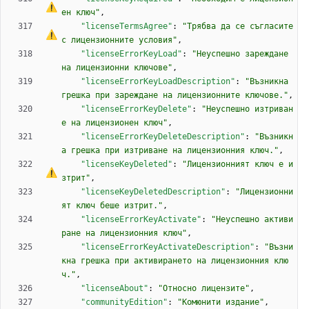
ен ключ"
,
"licenseTermsAgree"
:
"Трябва да 
с
е
 съгласите 
с
 лицензионните условия"
,
"licenseErrorKeyLoad"
:
"Неуспешно зареждане 
на лицензионни ключове"
,
"licenseErrorKeyLoadDescription"
:
"Възникна 
грешка при зареждане на лицензионните ключове."
,
"licenseErrorKeyDelete"
:
"Неуспешно изтриван
е на лицензионен ключ"
,
"licenseErrorKeyDeleteDescription"
:
"Възникн
а грешка при изтриване на лицензионния ключ."
,
"licenseKeyDeleted"
:
"Лицензионният ключ 
е
 и
зтрит"
,
"licenseKeyDeletedDescription"
:
"Лицензионни
ят ключ беше изтрит."
,
"licenseErrorKeyActivate"
:
"Неуспешно активи
ране на лицензионния ключ"
,
"licenseErrorKeyActivateDescription"
:
"Възни
кна грешка при активирането на лицензионния клю
ч."
,
"licenseAbout"
:
"Относно лицензите"
,
"communityEdition"
:
"Комюнити издание"
,