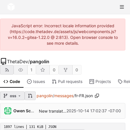
JavaScript error: Incorrect locale information provided
(https://code.thetadev.de/assets/js/webcomponents.js?
v=16.0.2~gitea-1.22.0 @ 2:813). Open browser console to
see more details.
ThetaDev
/
pangolin
1
0
0
Code
Issues
Pull requests
Projects
Re
pangolin
/
messages
/
fr-FR.json
oss
Owen Schwartz
2025-10-14 17:02:37 -07:00
New translations en-us.json (French)
1897 lines
131 KiB
JSON