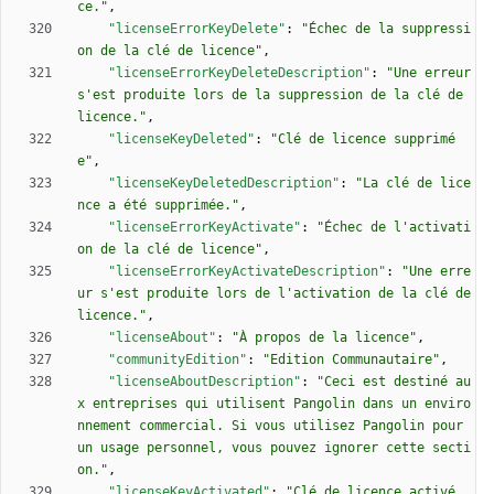
ce."
,
"licenseErrorKeyDelete"
:
"Échec de la suppressi
on de la clé de licence"
,
"licenseErrorKeyDeleteDescription"
:
"Une erreur 
s'est produite lors de la suppression de la clé de 
licence."
,
"licenseKeyDeleted"
:
"Clé de licence supprimé
e"
,
"licenseKeyDeletedDescription"
:
"La clé de lice
nce a été supprimée."
,
"licenseErrorKeyActivate"
:
"Échec de l'activati
on de la clé de licence"
,
"licenseErrorKeyActivateDescription"
:
"Une erre
ur s'est produite lors de l'activation de la clé de 
licence."
,
"licenseAbout"
:
"À propos de la licence"
,
"communityEdition"
:
"Edition Communautaire"
,
"licenseAboutDescription"
:
"Ceci est destiné au
x entreprises qui utilisent Pangolin dans un enviro
nnement commercial. Si vous utilisez Pangolin pour 
un usage personnel, vous pouvez ignorer cette secti
on."
,
"licenseKeyActivated"
:
"Clé de licence activé