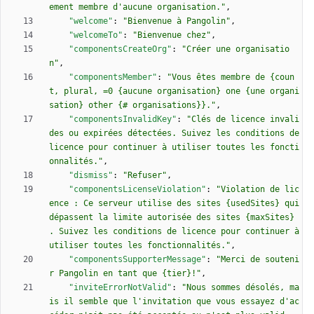
ement membre d'aucune organisation."
,
"welcome"
:
"Bienvenue à Pangolin"
,
"welcomeTo"
:
"Bienvenue chez"
,
"componentsCreateOrg"
:
"Créer une organisatio
n"
,
"componentsMember"
:
"Vous êtes membre de {coun
t, plural, =0 {aucune organisation} one {une organi
sation} other {# organisations}}."
,
"componentsInvalidKey"
:
"Clés de licence invali
des ou expirées détectées. Suivez les conditions de 
licence pour continuer à utiliser toutes les foncti
onnalités."
,
"dismiss"
:
"Refuser"
,
"componentsLicenseViolation"
:
"Violation de lic
ence : Ce serveur utilise des sites {usedSites} qui 
dépassent la limite autorisée des sites {maxSites} 
. Suivez les conditions de licence pour continuer à 
utiliser toutes les fonctionnalités."
,
"componentsSupporterMessage"
:
"Merci de souteni
r Pangolin en tant que {tier}!"
,
"inviteErrorNotValid"
:
"Nous sommes désolés, ma
is il semble que l'invitation que vous essayez d'ac