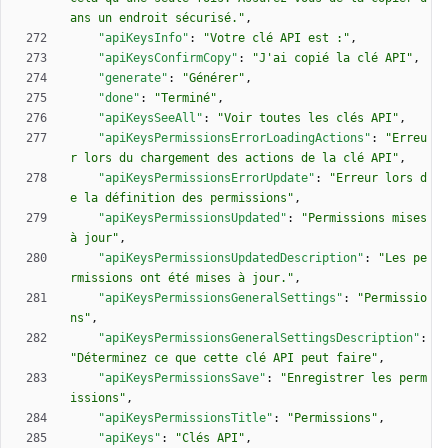
ans un endroit sécurisé."
,
"apiKeysInfo"
:
"Votre clé API est :"
,
"apiKeysConfirmCopy"
:
"J'ai copié la clé API"
,
"generate"
:
"Générer"
,
"done"
:
"Terminé"
,
"apiKeysSeeAll"
:
"Voir toutes les clés API"
,
"apiKeysPermissionsErrorLoadingActions"
:
"Erreu
r lors du chargement des actions de la clé API"
,
"apiKeysPermissionsErrorUpdate"
:
"Erreur lors d
e la définition des permissions"
,
"apiKeysPermissionsUpdated"
:
"Permissions mises 
à jour"
,
"apiKeysPermissionsUpdatedDescription"
:
"Les pe
rmissions ont été mises à jour."
,
"apiKeysPermissionsGeneralSettings"
:
"Permissio
ns"
,
"apiKeysPermissionsGeneralSettingsDescription"
:
"Déterminez ce que cette clé API peut faire"
,
"apiKeysPermissionsSave"
:
"Enregistrer les perm
issions"
,
"apiKeysPermissionsTitle"
:
"Permissions"
,
"apiKeys"
:
"Clés API"
,