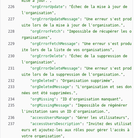
mise à jour."
,
"orgErrorUpdate"
:
"Échec de la mise à jour de 
l'organisation"
,
"orgErrorUpdateMessage"
:
"Une erreur s'est prod
uite lors de la mise à jour de l'organisation."
,
"orgErrorFetch"
:
"Impossible de récupérer les o
rganisations"
,
"orgErrorFetchMessage"
:
"Une erreur s'est produ
ite lors de la liste de vos organisations"
,
"orgErrorDelete"
:
"Échec de la suppression de 
l'organisation"
,
"orgErrorDeleteMessage"
:
"Une erreur s'est prod
uite lors de la suppression de l'organisation."
,
"orgDeleted"
:
"Organisation supprimée"
,
"orgDeletedMessage"
:
"L'organisation et ses don
nées ont été supprimées."
,
"orgMissing"
:
"ID d'organisation manquant"
,
"orgMissingMessage"
:
"Impossible de régénérer 
l'invitation sans un ID d'organisation."
,
"accessUsersManage"
:
"Gérer les utilisateurs"
,
"accessUsersDescription"
:
"Invitez des utilisat
eurs et ajoutez-les aux rôles pour gérer l'accès à 
votre organisation"
,