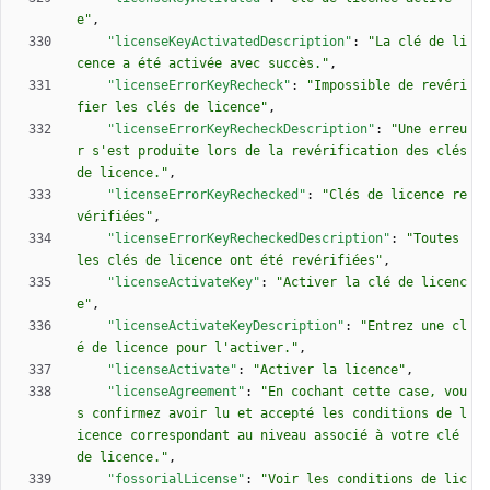
e"
,
"licenseKeyActivatedDescription"
:
"La clé de li
cence a été activée avec succès."
,
"licenseErrorKeyRecheck"
:
"Impossible de revéri
fier les clés de licence"
,
"licenseErrorKeyRecheckDescription"
:
"Une erreu
r s'est produite lors de la revérification des clés 
de licence."
,
"licenseErrorKeyRechecked"
:
"Clés de licence re
vérifiées"
,
"licenseErrorKeyRecheckedDescription"
:
"Toutes 
les clés de licence ont été revérifiées"
,
"licenseActivateKey"
:
"Activer la clé de licenc
e"
,
"licenseActivateKeyDescription"
:
"Entrez une cl
é de licence pour l'activer."
,
"licenseActivate"
:
"Activer la licence"
,
"licenseAgreement"
:
"En cochant cette case, vou
s confirmez avoir lu et accepté les conditions de l
icence correspondant au niveau associé à votre clé 
de licence."
,
"fossorialLicense"
:
"Voir les conditions de lic