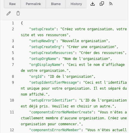
Raw
Permalink
Blame
History
{
"setupCreate"
:
"Créez votre organisation, votre 
site et vos ressources"
,
"setupNewOrg"
:
"Nouvelle organisation"
,
"setupCreateOrg"
:
"Créer une organisation"
,
"setupCreateResources"
:
"Créer des ressources"
,
"setupOrgName"
:
"Nom de l'organisation"
,
"orgDisplayName"
:
"Ceci est le nom d'affichage 
de votre organisation."
,
"orgId"
:
"ID de l'organisation"
,
"setupIdentifierMessage"
:
"Ceci est l'identifia
nt unique pour votre organisation. Il est séparé du 
nom affiché."
,
"setupErrorIdentifier"
:
"L'ID de l'organisation 
est déjà pris. Veuillez en choisir un autre."
,
"componentsErrorNoMemberCreate"
:
"Vous n'êtes a
ctuellement membre d'aucune organisation. Créez une 
organisation pour commencer."
,
"componentsErrorNoMember"
:
"Vous n'êtes actuell