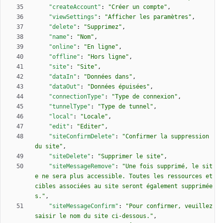
"createAccount"
:
"Créer un compte"
,
"viewSettings"
:
"Afficher les paramètres"
,
"delete"
:
"Supprimez"
,
"name"
:
"Nom"
,
"online"
:
"En ligne"
,
"offline"
:
"Hors ligne"
,
"site"
:
"Site"
,
"dataIn"
:
"Données dans"
,
"dataOut"
:
"Données épuisées"
,
"connectionType"
:
"Type de connexion"
,
"tunnelType"
:
"Type de tunnel"
,
"local"
:
"Locale"
,
"edit"
:
"Editer"
,
"siteConfirmDelete"
:
"Confirmer la suppression 
du site"
,
"siteDelete"
:
"Supprimer le site"
,
"siteMessageRemove"
:
"Une fois supprimé, le sit
e ne sera plus accessible. Toutes les ressources et 
cibles associées au site seront également supprimée
s."
,
"siteMessageConfirm"
:
"Pour confirmer, veuillez 
saisir le nom du site ci-dessous."
,