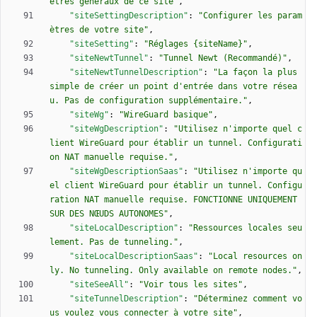
ètres généraux de ce site"
,
"siteSettingDescription"
:
"Configurer les param
ètres de votre site"
,
"siteSetting"
:
"Réglages {siteName}"
,
"siteNewtTunnel"
:
"Tunnel Newt (Recommandé)"
,
"siteNewtTunnelDescription"
:
"La façon la plus 
simple de créer un point d'entrée dans votre résea
u. Pas de configuration supplémentaire."
,
"siteWg"
:
"WireGuard basique"
,
"siteWgDescription"
:
"Utilisez n'importe quel c
lient WireGuard pour établir un tunnel. Configurati
on NAT manuelle requise."
,
"siteWgDescriptionSaas"
:
"Utilisez n'importe qu
el client WireGuard pour établir un tunnel. Configu
ration NAT manuelle requise. FONCTIONNE UNIQUEMENT 
SUR DES NŒUDS AUTONOMES"
,
"siteLocalDescription"
:
"Ressources locales seu
lement. Pas de tunneling."
,
"siteLocalDescriptionSaas"
:
"Local resources on
ly. No tunneling. Only available on remote nodes."
,
"siteSeeAll"
:
"Voir tous les sites"
,
"siteTunnelDescription"
:
"Déterminez comment vo
us voulez vous connecter à votre site"
,