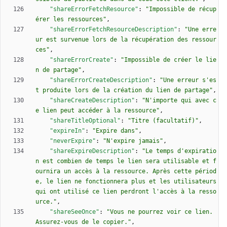
"shareErrorFetchResource"
:
"Impossible de récup
érer les ressources"
,
"shareErrorFetchResourceDescription"
:
"Une erre
ur est survenue lors de la récupération des ressour
ces"
,
"shareErrorCreate"
:
"Impossible de créer le lie
n de partage"
,
"shareErrorCreateDescription"
:
"Une erreur s'es
t produite lors de la création du lien de partage"
,
"shareCreateDescription"
:
"N'importe qui avec c
e lien peut accéder à la ressource"
,
"shareTitleOptional"
:
"Titre (facultatif)"
,
"expireIn"
:
"Expire dans"
,
"neverExpire"
:
"N'expire jamais"
,
"shareExpireDescription"
:
"Le temps d'expiratio
n est combien de temps le lien sera utilisable et f
ournira un accès à la ressource. Après cette périod
e, le lien ne fonctionnera plus et les utilisateurs 
qui ont utilisé ce lien perdront l'accès à la resso
urce."
,
"shareSeeOnce"
:
"Vous ne pourrez voir ce lien. 
Assurez-vous de le copier."
,