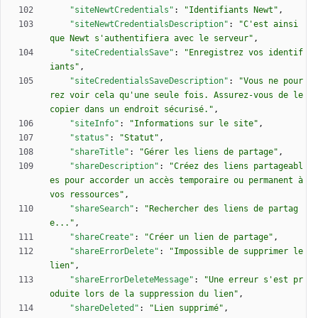
"siteNewtCredentials"
:
"Identifiants Newt"
,
"siteNewtCredentialsDescription"
:
"C'est ainsi 
que Newt s'authentifiera avec le serveur"
,
"siteCredentialsSave"
:
"Enregistrez vos identif
iants"
,
"siteCredentialsSaveDescription"
:
"Vous ne pour
rez voir cela qu'une seule fois. Assurez-vous de le 
copier dans un endroit sécurisé."
,
"siteInfo"
:
"Informations sur le site"
,
"status"
:
"Statut"
,
"shareTitle"
:
"Gérer les liens de partage"
,
"shareDescription"
:
"Créez des liens partageabl
es pour accorder un accès temporaire ou permanent à 
vos ressources"
,
"shareSearch"
:
"Rechercher des liens de partag
e..."
,
"shareCreate"
:
"Créer un lien de partage"
,
"shareErrorDelete"
:
"Impossible de supprimer le 
lien"
,
"shareErrorDeleteMessage"
:
"Une erreur s'est pr
oduite lors de la suppression du lien"
,
"shareDeleted"
:
"Lien supprimé"
,