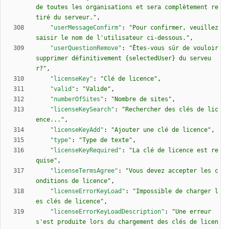
de toutes les organisations et sera complètement re
tiré du serveur."
,
"userMessageConfirm"
:
"Pour confirmer, veuillez 
saisir le nom de l'utilisateur ci-dessous."
,
"userQuestionRemove"
:
"Êtes-vous sûr de vouloir 
supprimer définitivement {selectedUser} du serveu
r?"
,
"licenseKey"
:
"Clé de licence"
,
"valid"
:
"Valide"
,
"numberOfSites"
:
"Nombre de sites"
,
"licenseKeySearch"
:
"Rechercher des clés de lic
ence..."
,
"licenseKeyAdd"
:
"Ajouter une clé de licence"
,
"type"
:
"Type de texte"
,
"licenseKeyRequired"
:
"La clé de licence est re
quise"
,
"licenseTermsAgree"
:
"Vous devez accepter les c
onditions de licence"
,
"licenseErrorKeyLoad"
:
"Impossible de charger l
es clés de licence"
,
"licenseErrorKeyLoadDescription"
:
"Une erreur 
s'est produite lors du chargement des clés de licen