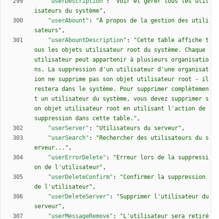
"userDescription"
:
"Voir et gérer tous les util
isateurs du système"
,
"userAbount"
:
"À propos de la gestion des utili
sateurs"
,
"userAbountDescription"
:
"Cette table affiche t
ous les objets utilisateur root du système. Chaque 
utilisateur peut appartenir à plusieurs organisatio
ns. La suppression d'un utilisateur d'une organisat
ion ne supprime pas son objet utilisateur root - il 
restera dans le système. Pour supprimer complètemen
t un utilisateur du système, vous devez supprimer s
on objet utilisateur root en utilisant l'action de 
suppression dans cette table."
,
"userServer"
:
"Utilisateurs du serveur"
,
"userSearch"
:
"Rechercher des utilisateurs du s
erveur..."
,
"userErrorDelete"
:
"Erreur lors de la suppressi
on de l'utilisateur"
,
"userDeleteConfirm"
:
"Confirmer la suppression 
de l'utilisateur"
,
"userDeleteServer"
:
"Supprimer l'utilisateur du 
serveur"
,
"userMessageRemove"
:
"L'utilisateur sera retiré 