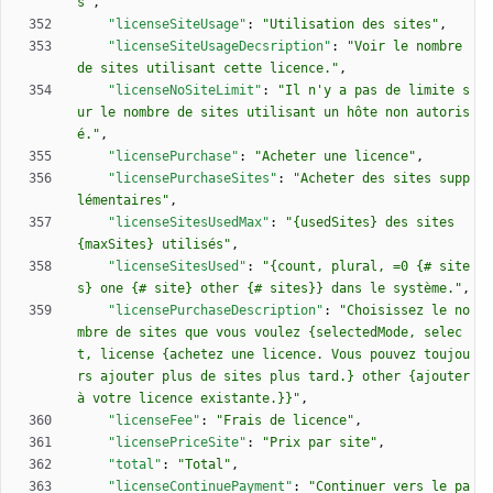
s"
,
"licenseSiteUsage"
:
"Utilisation des sites"
,
"licenseSiteUsageDecsription"
:
"Voir le nombre 
de sites utilisant cette licence."
,
"licenseNoSiteLimit"
:
"Il n'y a pas de limite s
ur le nombre de sites utilisant un hôte non autoris
é."
,
"licensePurchase"
:
"Acheter une licence"
,
"licensePurchaseSites"
:
"Acheter des sites supp
lémentaires"
,
"licenseSitesUsedMax"
:
"{usedSites} des sites 
{maxSites} utilisés"
,
"licenseSitesUsed"
:
"{count, plural, =0 {# site
s} one {# site} other {# sites}} dans le système."
,
"licensePurchaseDescription"
:
"Choisissez le no
mbre de sites que vous voulez {selectedMode, selec
t, license {achetez une licence. Vous pouvez toujou
rs ajouter plus de sites plus tard.} other {ajouter 
à votre licence existante.}}"
,
"licenseFee"
:
"Frais de licence"
,
"licensePriceSite"
:
"Prix par site"
,
"total"
:
"Total"
,
"licenseContinuePayment"
:
"Continuer vers le pa