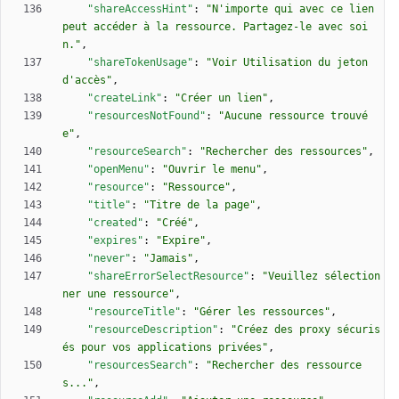
"shareAccessHint"
:
"N'importe qui avec ce lien 
peut accéder à la ressource. Partagez-le avec soi
n."
,
"shareTokenUsage"
:
"Voir Utilisation du jeton 
d'accès"
,
"createLink"
:
"Créer un lien"
,
"resourcesNotFound"
:
"Aucune ressource trouvé
e"
,
"resourceSearch"
:
"Rechercher des ressources"
,
"openMenu"
:
"Ouvrir le menu"
,
"resource"
:
"Ressource"
,
"title"
:
"Titre de la page"
,
"created"
:
"Créé"
,
"expires"
:
"Expire"
,
"never"
:
"Jamais"
,
"shareErrorSelectResource"
:
"Veuillez sélection
ner une ressource"
,
"resourceTitle"
:
"Gérer les ressources"
,
"resourceDescription"
:
"Créez des proxy sécuris
és pour vos applications privées"
,
"resourcesSearch"
:
"Rechercher des ressource
s..."
,