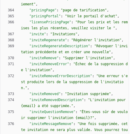
iement"
,
"pricingPage"
:
"page de tarification"
,
"pricingPortal"
:
"Voir le portail d'achat"
,
"licensePricingPage"
:
"Pour les prix et les rem
ises les plus récentes, veuillez visiter le "
,
"invite"
:
"Invitations"
,
"inviteRegenerate"
:
"Régénérer l'invitation"
,
"inviteRegenerateDescription"
:
"Révoquer l'invi
tation précédente et en créer une nouvelle"
,
"inviteRemove"
:
"Supprimer l'invitation"
,
"inviteRemoveError"
:
"Échec de la suppression d
e l'invitation"
,
"inviteRemoveErrorDescription"
:
"Une erreur s'e
st produite lors de la suppression de l'invitatio
n."
,
"inviteRemoved"
:
"Invitation supprimée"
,
"inviteRemovedDescription"
:
"L'invitation pour 
{email} a été supprimée."
,
"inviteQuestionRemove"
:
"Êtes-vous sûr de voulo
ir supprimer l'invitation {email}?"
,
"inviteMessageRemove"
:
"Une fois supprimée, cet
te invitation ne sera plus valide. Vous pourrez tou