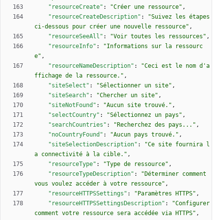
"resourceCreate"
:
"Créer une ressource"
,
"resourceCreateDescription"
:
"Suivez les étapes 
ci-dessous pour créer une nouvelle ressource"
,
"resourceSeeAll"
:
"Voir toutes les ressources"
,
"resourceInfo"
:
"Informations sur la ressourc
e"
,
"resourceNameDescription"
:
"Ceci est le nom d'a
ffichage de la ressource."
,
"siteSelect"
:
"Sélectionner un site"
,
"siteSearch"
:
"Chercher un site"
,
"siteNotFound"
:
"Aucun site trouvé."
,
"selectCountry"
:
"Sélectionnez un pays"
,
"searchCountries"
:
"Recherchez des pays..."
,
"noCountryFound"
:
"Aucun pays trouvé."
,
"siteSelectionDescription"
:
"Ce site fournira l
a connectivité à la cible."
,
"resourceType"
:
"Type de ressource"
,
"resourceTypeDescription"
:
"Déterminer comment 
vous voulez accéder à votre ressource"
,
"resourceHTTPSSettings"
:
"Paramètres HTTPS"
,
"resourceHTTPSSettingsDescription"
:
"Configurer 
comment votre ressource sera accédée via HTTPS"
,