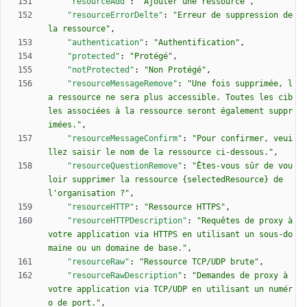
"resourceAdd"
:
"Ajouter une ressource"
,
"resourceErrorDelte"
:
"Erreur de suppression de 
la ressource"
,
"authentication"
:
"Authentification"
,
"protected"
:
"Protégé"
,
"notProtected"
:
"Non Protégé"
,
"resourceMessageRemove"
:
"Une fois supprimée, l
a ressource ne sera plus accessible. Toutes les cib
les associées à la ressource seront également suppr
imées."
,
"resourceMessageConfirm"
:
"Pour confirmer, veui
llez saisir le nom de la ressource ci-dessous."
,
"resourceQuestionRemove"
:
"Êtes-vous sûr de vou
loir supprimer la ressource {selectedResource} de 
l'organisation ?"
,
"resourceHTTP"
:
"Ressource HTTPS"
,
"resourceHTTPDescription"
:
"Requêtes de proxy à 
votre application via HTTPS en utilisant un sous-do
maine ou un domaine de base."
,
"resourceRaw"
:
"Ressource TCP/UDP brute"
,
"resourceRawDescription"
:
"Demandes de proxy à 
votre application via TCP/UDP en utilisant un numér
o de port."
,