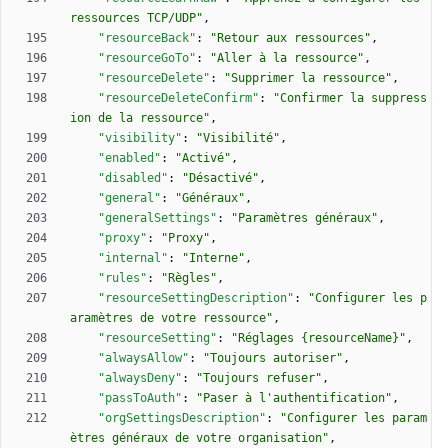
ressources TCP/UDP"
,
"resourceBack"
:
"Retour aux ressources"
,
"resourceGoTo"
:
"Aller à la ressource"
,
"resourceDelete"
:
"Supprimer la ressource"
,
"resourceDeleteConfirm"
:
"Confirmer la suppress
ion de la ressource"
,
"visibility"
:
"Visibilité"
,
"enabled"
:
"Activé"
,
"disabled"
:
"Désactivé"
,
"general"
:
"Généraux"
,
"generalSettings"
:
"Paramètres généraux"
,
"proxy"
:
"Proxy"
,
"internal"
:
"Interne"
,
"rules"
:
"Règles"
,
"resourceSettingDescription"
:
"Configurer les p
aramètres de votre ressource"
,
"resourceSetting"
:
"Réglages {resourceName}"
,
"alwaysAllow"
:
"Toujours autoriser"
,
"alwaysDeny"
:
"Toujours refuser"
,
"passToAuth"
:
"Paser à l'authentification"
,
"orgSettingsDescription"
:
"Configurer les param
ètres généraux de votre organisation"
,