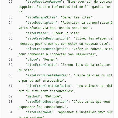
"siteQuestionRemove"
:
"Êtes-vous sûr de vouloir 
supprimer le site {selectedSite} de l'organisation 
?"
,
"siteManageSites"
:
"Gérer les sites"
,
"siteDescription"
:
"Autoriser la connectivité à 
votre réseau via des tunnels sécurisés"
,
"siteCreate"
:
"Créer un site"
,
"siteCreateDescription2"
:
"Suivez les étapes ci
-dessous pour créer et connecter un nouveau site"
,
"siteCreateDescription"
:
"Créez un nouveau site 
pour commencer à connecter vos ressources"
,
"close"
:
"Fermer"
,
"siteErrorCreate"
:
"Erreur lors de la création 
du site"
,
"siteErrorCreateKeyPair"
:
"Paire de clés ou sit
e par défaut introuvable"
,
"siteErrorCreateDefaults"
:
"Les valeurs par déf
aut du site sont introuvables"
,
"method"
:
"Méthode"
,
"siteMethodDescription"
:
"C'est ainsi que vous 
exposerez les connexions."
,
"siteLearnNewt"
:
"Apprenez à installer Newt sur 
votre système"
,