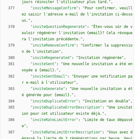
jours réinviter l'utilisateur plus tard."
,
"inviteMessageConfirm"
:
"Pour confirmer, veuill
ez saisir l'adresse e-mail de l'invitation ci-desso
us."
,
"inviteQuestionRegenerate"
:
"Êtes-vous sûr de v
ouloir régénérer l'invitation {email}? Cela révoque
ra l'invitation précédente."
,
"inviteRemoveConfirm"
:
"Confirmer la suppressio
n de l'invitation"
,
"inviteRegenerated"
:
"Invitation régénérée"
,
"inviteSent"
:
"Une nouvelle invitation a été en
voyée à {email}."
,
"inviteSentEmail"
:
"Envoyer une notification pa
r e-mail à l'utilisateur"
,
"inviteGenerate"
:
"Une nouvelle invitation a ét
é générée pour {email}."
,
"inviteDuplicateError"
:
"Invitation en double"
,
"inviteDuplicateErrorDescription"
:
"Une invitat
ion pour cet utilisateur existe déjà."
,
"inviteRateLimitError"
:
"Limite de taux dépassé
e"
,
"inviteRateLimitErrorDescription"
:
"Vous avez d
épassé la limite de 3 régénérations par heure. Veui