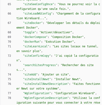
"siteSeeConfigOnce"
:
"Vous ne pourrez voir la c
onfiguration qu'une seule fois."
,
"siteLoadWGConfig"
:
"Chargement de la configura
tion WireGuard..."
,
"siteDocker"
:
"Développer les détails du déploi
ement Docker"
,
"toggle"
:
"Activer/désactiver"
,
"dockerCompose"
:
"Composition Docker"
,
"dockerRun"
:
"Exécution Docker"
,
"siteLearnLocal"
:
"Les sites locaux ne tunnel, 
en savoir plus"
,
"siteConfirmCopy"
:
"J'ai copié la configuratio
n"
,
"searchSitesProgress"
:
"Rechercher des site
s..."
,
"siteAdd"
:
"Ajouter un site"
,
"siteInstallNewt"
:
"Installer Newt"
,
"siteInstallNewtDescription"
:
"Faites fonctionn
er Newt sur votre système"
,
"WgConfiguration"
:
"Configuration WireGuard"
,
"WgConfigurationDescription"
:
"Utilisez la conf
iguration suivante pour vous connecter à votre rése