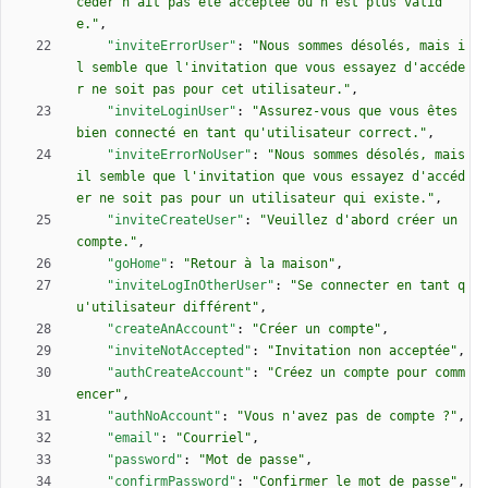
céder n'ait pas été acceptée ou n'est plus valid
e."
,
"inviteErrorUser"
:
"Nous sommes désolés, mais i
l semble que l'invitation que vous essayez d'accéde
r ne soit pas pour cet utilisateur."
,
"inviteLoginUser"
:
"Assurez-vous que vous êtes 
bien connecté en tant qu'utilisateur correct."
,
"inviteErrorNoUser"
:
"Nous sommes désolés, mais 
il semble que l'invitation que vous essayez d'accéd
er ne soit pas pour un utilisateur qui existe."
,
"inviteCreateUser"
:
"Veuillez d'abord créer un 
compte."
,
"goHome"
:
"Retour à la maison"
,
"inviteLogInOtherUser"
:
"Se connecter en tant q
u'utilisateur différent"
,
"createAnAccount"
:
"Créer un compte"
,
"inviteNotAccepted"
:
"Invitation non acceptée"
,
"authCreateAccount"
:
"Créez un compte pour comm
encer"
,
"authNoAccount"
:
"Vous n'avez pas de compte ?"
,
"email"
:
"Courriel"
,
"password"
:
"Mot de passe"
,
"confirmPassword"
:
"Confirmer le mot de passe"
,