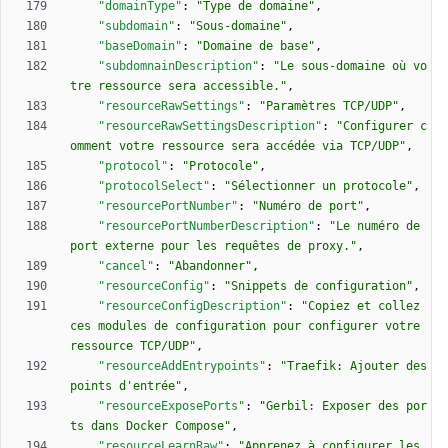
"domainType"
:
"Type de domaine"
,
"subdomain"
:
"Sous-domaine"
,
"baseDomain"
:
"Domaine de base"
,
"subdomnainDescription"
:
"Le sous-domaine où vo
tre ressource sera accessible."
,
"resourceRawSettings"
:
"Paramètres TCP/UDP"
,
"resourceRawSettingsDescription"
:
"Configurer c
omment votre ressource sera accédée via TCP/UDP"
,
"protocol"
:
"Protocole"
,
"protocolSelect"
:
"Sélectionner un protocole"
,
"resourcePortNumber"
:
"Numéro de port"
,
"resourcePortNumberDescription"
:
"Le numéro de 
port externe pour les requêtes de proxy."
,
"cancel"
:
"Abandonner"
,
"resourceConfig"
:
"Snippets de configuration"
,
"resourceConfigDescription"
:
"Copiez et collez 
ces modules de configuration pour configurer votre 
ressource TCP/UDP"
,
"resourceAddEntrypoints"
:
"Traefik: Ajouter des 
points d'entrée"
,
"resourceExposePorts"
:
"Gerbil: Exposer des por
ts dans Docker Compose"
,
"resourceLearnRaw"
:
"Apprenez à configurer les 