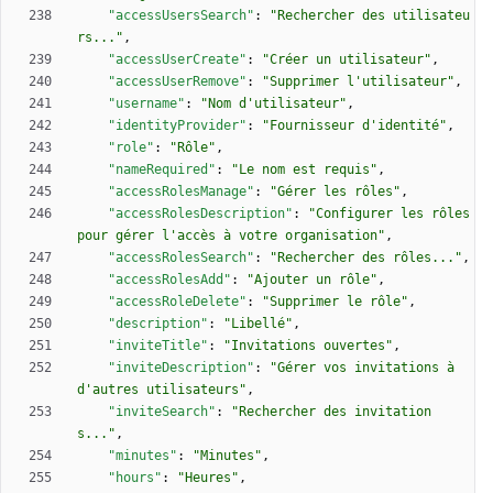
"accessUsersSearch"
:
"Rechercher des utilisateu
rs..."
,
"accessUserCreate"
:
"Créer un utilisateur"
,
"accessUserRemove"
:
"Supprimer l'utilisateur"
,
"username"
:
"Nom d'utilisateur"
,
"identityProvider"
:
"Fournisseur d'identité"
,
"role"
:
"Rôle"
,
"nameRequired"
:
"Le nom est requis"
,
"accessRolesManage"
:
"Gérer les rôles"
,
"accessRolesDescription"
:
"Configurer les rôles 
pour gérer l'accès à votre organisation"
,
"accessRolesSearch"
:
"Rechercher des rôles..."
,
"accessRolesAdd"
:
"Ajouter un rôle"
,
"accessRoleDelete"
:
"Supprimer le rôle"
,
"description"
:
"Libellé"
,
"inviteTitle"
:
"Invitations ouvertes"
,
"inviteDescription"
:
"Gérer vos invitations à 
d'autres utilisateurs"
,
"inviteSearch"
:
"Rechercher des invitation
s..."
,
"minutes"
:
"Minutes"
,
"hours"
:
"Heures"
,