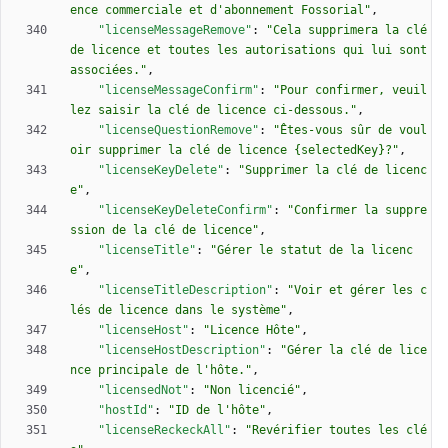
ence commerciale et d'abonnement Fossorial"
,
"licenseMessageRemove"
:
"Cela supprimera la clé 
de licence et toutes les autorisations qui lui sont 
associées."
,
"licenseMessageConfirm"
:
"Pour confirmer, veuil
lez saisir la clé de licence ci-dessous."
,
"licenseQuestionRemove"
:
"Êtes-vous sûr de voul
oir supprimer la clé de licence {selectedKey}?"
,
"licenseKeyDelete"
:
"Supprimer la clé de licenc
e"
,
"licenseKeyDeleteConfirm"
:
"Confirmer la suppre
ssion de la clé de licence"
,
"licenseTitle"
:
"Gérer le statut de la licenc
e"
,
"licenseTitleDescription"
:
"Voir et gérer les c
lés de licence dans le système"
,
"licenseHost"
:
"Licence Hôte"
,
"licenseHostDescription"
:
"Gérer la clé de lice
nce principale de l'hôte."
,
"licensedNot"
:
"Non licencié"
,
"hostId"
:
"ID de l'hôte"
,
"licenseReckeckAll"
:
"Revérifier toutes les clé