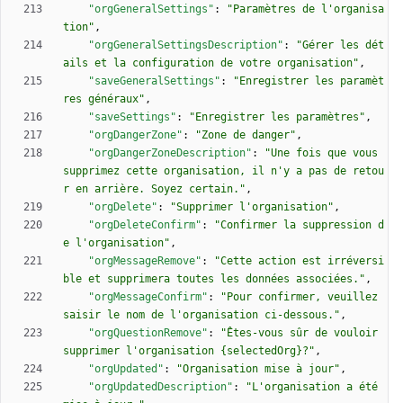
"orgGeneralSettings"
:
"Paramètres de l'organisa
tion"
,
"orgGeneralSettingsDescription"
:
"Gérer les dét
ails et la configuration de votre organisation"
,
"saveGeneralSettings"
:
"Enregistrer les paramèt
res généraux"
,
"saveSettings"
:
"Enregistrer les paramètres"
,
"orgDangerZone"
:
"Zone de danger"
,
"orgDangerZoneDescription"
:
"Une fois que vous 
supprimez cette organisation, il n'y a pas de retou
r en arrière. Soyez certain."
,
"orgDelete"
:
"Supprimer l'organisation"
,
"orgDeleteConfirm"
:
"Confirmer la suppression d
e l'organisation"
,
"orgMessageRemove"
:
"Cette action est irréversi
ble et supprimera toutes les données associées."
,
"orgMessageConfirm"
:
"Pour confirmer, veuillez 
saisir le nom de l'organisation ci-dessous."
,
"orgQuestionRemove"
:
"Êtes-vous sûr de vouloir 
supprimer l'organisation {selectedOrg}?"
,
"orgUpdated"
:
"Organisation mise à jour"
,
"orgUpdatedDescription"
:
"L'organisation a été 