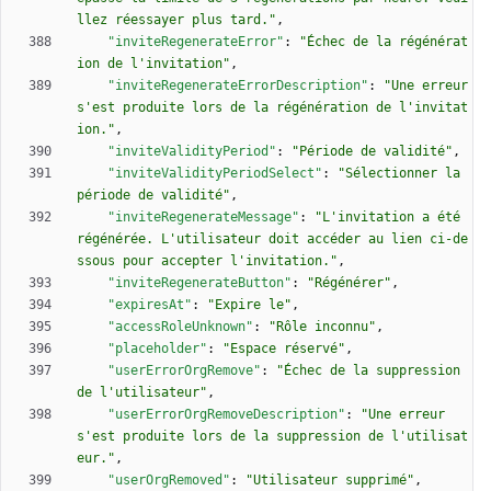
llez réessayer plus tard."
,
"inviteRegenerateError"
:
"Échec de la régénérat
ion de l'invitation"
,
"inviteRegenerateErrorDescription"
:
"Une erreur 
s'est produite lors de la régénération de l'invitat
ion."
,
"inviteValidityPeriod"
:
"Période de validité"
,
"inviteValidityPeriodSelect"
:
"Sélectionner la 
période de validité"
,
"inviteRegenerateMessage"
:
"L'invitation a été 
régénérée. L'utilisateur doit accéder au lien ci-de
ssous pour accepter l'invitation."
,
"inviteRegenerateButton"
:
"Régénérer"
,
"expiresAt"
:
"Expire le"
,
"accessRoleUnknown"
:
"Rôle inconnu"
,
"placeholder"
:
"Espace réservé"
,
"userErrorOrgRemove"
:
"Échec de la suppression 
de l'utilisateur"
,
"userErrorOrgRemoveDescription"
:
"Une erreur 
s'est produite lors de la suppression de l'utilisat
eur."
,
"userOrgRemoved"
:
"Utilisateur supprimé"
,