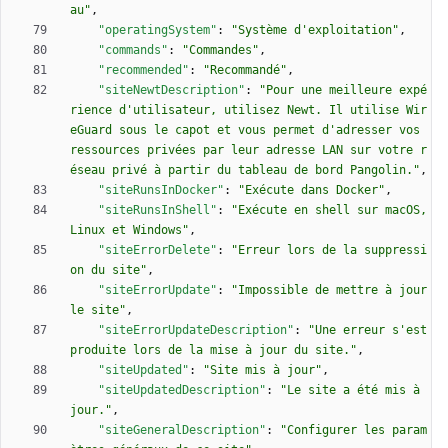
au"
,
"operatingSystem"
:
"Système d'exploitation"
,
"commands"
:
"Commandes"
,
"recommended"
:
"Recommandé"
,
"siteNewtDescription"
:
"Pour une meilleure expé
rience d'utilisateur, utilisez Newt. Il utilise Wir
eGuard sous le capot et vous permet d'adresser vos 
ressources privées par leur adresse LAN sur votre r
éseau privé à partir du tableau de bord Pangolin."
,
"siteRunsInDocker"
:
"Exécute dans Docker"
,
"siteRunsInShell"
:
"Exécute en shell sur macOS, 
Linux et Windows"
,
"siteErrorDelete"
:
"Erreur lors de la suppressi
on du site"
,
"siteErrorUpdate"
:
"Impossible de mettre à jour 
le site"
,
"siteErrorUpdateDescription"
:
"Une erreur s'est 
produite lors de la mise à jour du site."
,
"siteUpdated"
:
"Site mis à jour"
,
"siteUpdatedDescription"
:
"Le site a été mis à 
jour."
,
"siteGeneralDescription"
:
"Configurer les param