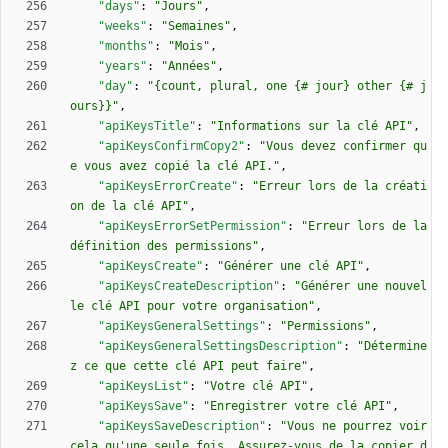
"days"
:
"Jours"
,
"weeks"
:
"Semaines"
,
"months"
:
"Mois"
,
"years"
:
"Années"
,
"day"
:
"{count, plural, one {# jour} other {# j
ours}}"
,
"apiKeysTitle"
:
"Informations sur la clé API"
,
"apiKeysConfirmCopy2"
:
"Vous devez confirmer qu
e vous avez copié la clé API."
,
"apiKeysErrorCreate"
:
"Erreur lors de la créati
on de la clé API"
,
"apiKeysErrorSetPermission"
:
"Erreur lors de la 
définition des permissions"
,
"apiKeysCreate"
:
"Générer une clé API"
,
"apiKeysCreateDescription"
:
"Générer une nouvel
le clé API pour votre organisation"
,
"apiKeysGeneralSettings"
:
"Permissions"
,
"apiKeysGeneralSettingsDescription"
:
"Détermine
z ce que cette clé API peut faire"
,
"apiKeysList"
:
"Votre clé API"
,
"apiKeysSave"
:
"Enregistrer votre clé API"
,
"apiKeysSaveDescription"
:
"Vous ne pourrez voir 
cela qu'une seule fois. Assurez-vous de la copier d