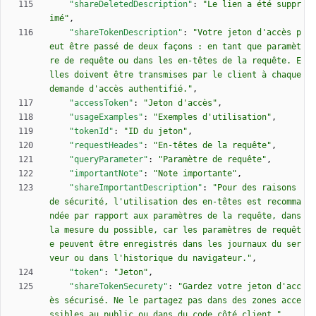
"shareDeletedDescription"
:
"Le lien a été suppr
imé"
,
"shareTokenDescription"
:
"Votre jeton d'accès p
eut être passé de deux façons : en tant que paramèt
re de requête ou dans les en-têtes de la requête. E
lles doivent être transmises par le client à chaque 
demande d'accès authentifié."
,
"accessToken"
:
"Jeton d'accès"
,
"usageExamples"
:
"Exemples d'utilisation"
,
"tokenId"
:
"ID du jeton"
,
"requestHeades"
:
"En-têtes de la requête"
,
"queryParameter"
:
"Paramètre de requête"
,
"importantNote"
:
"Note importante"
,
"shareImportantDescription"
:
"Pour des raisons 
de sécurité, l'utilisation des en-têtes est recomma
ndée par rapport aux paramètres de la requête, dans 
la mesure du possible, car les paramètres de requêt
e peuvent être enregistrés dans les journaux du ser
veur ou dans l'historique du navigateur."
,
"token"
:
"Jeton"
,
"shareTokenSecurety"
:
"Gardez votre jeton d'acc
ès sécurisé. Ne le partagez pas dans des zones acce
ssibles au public ou dans du code côté client."
,