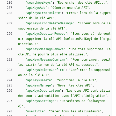
"searchApiKeys"
:
"Rechercher des clés API..."
,
"apiKeysAdd"
:
"Générer une clé API"
,
"apiKeysErrorDelete"
:
"Erreur lors de la suppre
ssion de la clé API"
,
"apiKeysErrorDeleteMessage"
:
"Erreur lors de la 
suppression de la clé API"
,
"apiKeysQuestionRemove"
:
"Êtes-vous sûr de voul
oir supprimer la clé API {selectedApiKey} de l'orga
nisation ?"
,
"apiKeysMessageRemove"
:
"Une fois supprimée, la 
clé API ne pourra plus être utilisée."
,
"apiKeysMessageConfirm"
:
"Pour confirmer, veuil
lez saisir le nom de la clé API ci-dessous."
,
"apiKeysDeleteConfirm"
:
"Confirmer la suppressi
on de la clé API"
,
"apiKeysDelete"
:
"Supprimer la clé API"
,
"apiKeysManage"
:
"Gérer les clés API"
,
"apiKeysDescription"
:
"Les clés API sont utilis
ées pour s'authentifier avec l'API d'intégration"
,
"apiKeysSettings"
:
"Paramètres de {apiKeyNam
e}"
,
"userTitle"
:
"Gérer tous les utilisateurs"
,