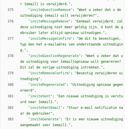
r {email} is verwijderd."
,
"inviteQuestionRemove"
:
"Weet u zeker dat u de 
uitnodiging {email} wilt verwijderen?"
,
"inviteMessageRemove"
:
"Eenmaal verwijderd, zal 
deze uitnodiging niet meer geldig zijn. U kunt de g
ebruiker later altijd opnieuw uitnodigen."
,
"inviteMessageConfirm"
:
"Om dit te bevestigen, 
typ dan het e-mailadres van onderstaande uitnodigin
g."
,
"inviteQuestionRegenerate"
:
"Weet u zeker dat u 
de uitnodiging voor {email}opnieuw wilt genereren? 
Dit zal de vorige uitnodiging intrekken."
,
"inviteRemoveConfirm"
:
"Bevestig verwijderen ui
tnodiging"
,
"inviteRegenerated"
:
"Uitnodiging opnieuw gegen
ereerd"
,
"inviteSent"
:
"Een nieuwe uitnodiging is verstu
urd naar {email}."
,
"inviteSentEmail"
:
"Stuur e-mail notificatie na
ar de gebruiker"
,
"inviteGenerate"
:
"Er is een nieuwe uitnodiging 
aangemaakt voor {email}."
,