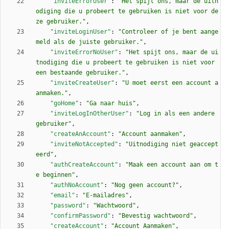
"inviteErrorUser"
:
"Het spijt ons, maar de uitn
odiging die u probeert te gebruiken is niet voor de
ze gebruiker."
,
"inviteLoginUser"
:
"Controleer of je bent aange
meld als de juiste gebruiker."
,
"inviteErrorNoUser"
:
"Het spijt ons, maar de ui
tnodiging die u probeert te gebruiken is niet voor 
een bestaande gebruiker."
,
"inviteCreateUser"
:
"U moet eerst een account a
anmaken."
,
"goHome"
:
"Ga naar huis"
,
"inviteLogInOtherUser"
:
"Log in als een andere 
gebruiker"
,
"createAnAccount"
:
"Account aanmaken"
,
"inviteNotAccepted"
:
"Uitnodiging niet geaccept
eerd"
,
"authCreateAccount"
:
"Maak een account aan om t
e beginnen"
,
"authNoAccount"
:
"Nog geen account?"
,
"email"
:
"E-mailadres"
,
"password"
:
"Wachtwoord"
,
"confirmPassword"
:
"Bevestig wachtwoord"
,
"createAccount"
:
"Account Aanmaken"
,