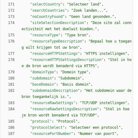
"selectCountry"
:
"Selecteer land"
,
"searchCountries"
:
"Zoek landen..."
,
"noCountryFound"
:
"Geen land gevonden."
,
"siteSelectionDescription"
:
"Deze site zal conn
ectiviteit met het doelwit bieden."
,
"resourceType"
:
"Type bron"
,
"resourceTypeDescription"
:
"Bepaal hoe u toegan
g wilt krijgen tot uw bron"
,
"resourceHTTPSSettings"
:
"HTTPS instellingen"
,
"resourceHTTPSSettingsDescription"
:
"Stel in ho
e de bron wordt benaderd via HTTPS"
,
"domainType"
:
"Domein type"
,
"subdomain"
:
"Subdomein"
,
"baseDomain"
:
"Basis domein"
,
"subdomnainDescription"
:
"Het subdomein waar de 
bron toegankelijk is."
,
"resourceRawSettings"
:
"TCP/UDP instellingen"
,
"resourceRawSettingsDescription"
:
"Stel in hoe 
je bron wordt benaderd via TCP/UDP"
,
"protocol"
:
"Protocol"
,
"protocolSelect"
:
"Selecteer een protocol"
,
"resourcePortNumber"
:
"Nummer van poort"
,