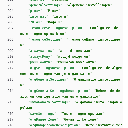
"generalSettings"
:
"Algemene instellingen"
,
"proxy"
:
"Proxy"
,
"internal"
:
"Intern"
,
"rules"
:
"Regels"
,
"resourceSettingDescription"
:
"Configureer de i
nstellingen op uw bron"
,
"resourceSetting"
:
"{resourceName} instellinge
n"
,
"alwaysAllow"
:
"Altijd toestaan"
,
"alwaysDeny"
:
"Altijd weigeren"
,
"passToAuth"
:
"Passeren naar Auth"
,
"orgSettingsDescription"
:
"Configureer de algem
ene instellingen van je organisatie"
,
"orgGeneralSettings"
:
"Organisatie Instellinge
n"
,
"orgGeneralSettingsDescription"
:
"Beheer de det
ails en configuratie van uw organisatie"
,
"saveGeneralSettings"
:
"Algemene instellingen o
pslaan"
,
"saveSettings"
:
"Instellingen opslaan"
,
"orgDangerZone"
:
"Gevaarlijke zone"
,
"orgDangerZoneDescription"
:
"Deze instantie ver