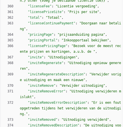
n.} other {Voeg je bestaande licentie toe}}"
,
"licenseFee"
:
"Licentie vergoeding"
,
"licensePriceSite"
:
"Prijs per site"
,
"total"
:
"Totaal"
,
"licenseContinuePayment"
:
"Doorgaan naar betali
ng"
,
"pricingPage"
:
"prijsaanduiding pagina"
,
"pricingPortal"
:
"Inkoopportaal bekijken"
,
"licensePricingPage"
:
"Bezoek voor de meest rec
ente prijzen en kortingen, a.u.b. de "
,
"invite"
:
"Uitnodigingen"
,
"inviteRegenerate"
:
"Uitnodiging opnieuw genere
ren"
,
"inviteRegenerateDescription"
:
"Verwijder vorig
e uitnodiging en maak een nieuwe"
,
"inviteRemove"
:
"Verwijder uitnodiging"
,
"inviteRemoveError"
:
"Uitnodiging verwijderen m
islukt"
,
"inviteRemoveErrorDescription"
:
"Er is een fout 
opgetreden tijdens het verwijderen van de uitnodigi
ng."
,
"inviteRemoved"
:
"Uitnodiging verwijderd"
,
"inviteRemovedDescription"
:
"De uitnodiging voo