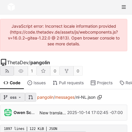
JavaScript error: Incorrect locale information provided
(https://code.thetadev.de/assets/js/webcomponents.js?
v=16.0.2~gitea-1.22.0 @ 2:813). Open browser console to
see more details.
ThetaDev
/
pangolin
1
0
0
Code
Issues
Pull requests
Projects
Re
pangolin
/
messages
/
nl-NL.json
oss
Owen Schwartz
2025-10-14 17:02:45 -07:00
New translations en-us.json (Dutch)
1897 lines
122 KiB
JSON