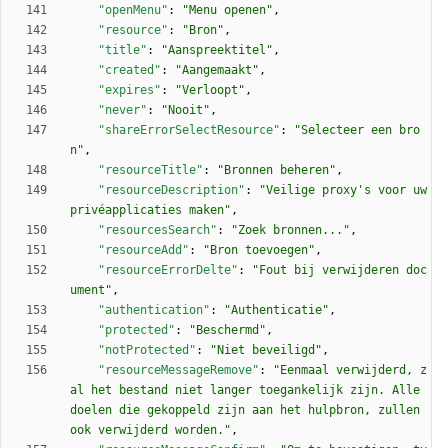
"openMenu"
:
"Menu openen"
,
"resource"
:
"Bron"
,
"title"
:
"Aanspreektitel"
,
"created"
:
"Aangemaakt"
,
"expires"
:
"Verloopt"
,
"never"
:
"Nooit"
,
"shareErrorSelectResource"
:
"Selecteer een bro
n"
,
"resourceTitle"
:
"Bronnen beheren"
,
"resourceDescription"
:
"Veilige proxy's voor uw 
privéapplicaties maken"
,
"resourcesSearch"
:
"Zoek bronnen..."
,
"resourceAdd"
:
"Bron toevoegen"
,
"resourceErrorDelte"
:
"Fout bij verwijderen doc
ument"
,
"authentication"
:
"Authenticatie"
,
"protected"
:
"Beschermd"
,
"notProtected"
:
"Niet beveiligd"
,
"resourceMessageRemove"
:
"Eenmaal verwijderd, z
al het bestand niet langer toegankelijk zijn. Alle 
doelen die gekoppeld zijn aan het hulpbron, zullen 
ook verwijderd worden."
,