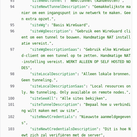
"siteNewtTunnel"
:
"Newttunnel (Aanbevolen)"
,
"siteNewtTunnelDescription"
:
"Gemakkelijkste ma
nier om een ingangspunt in uw netwerk te maken. Gee
n extra opzet."
,
"siteWg"
:
"Basis WireGuard"
,
"siteWgDescription"
:
"Gebruik een WireGuard cli
ent om een tunnel te bouwen. Handmatige NAT install
atie vereist."
,
"siteWgDescriptionSaas"
:
"Gebruik elke WireGuar
d-client om een tunnel op te zetten. Handmatige NAT
-instelling vereist. WERKT ALLEEN OP SELF HOSTED NO
DES"
,
"siteLocalDescription"
:
"Alleen lokale bronnen. 
Geen tunneling."
,
"siteLocalDescriptionSaas"
:
"Local resources on
ly. No tunneling. Only available on remote nodes."
,
"siteSeeAll"
:
"Alle sites bekijken"
,
"siteTunnelDescription"
:
"Bepaal hoe u verbindi
ng wilt maken met uw site"
,
"siteNewtCredentials"
:
"Nieuwste aanmeldgegeven
s"
,
"siteNewtCredentialsDescription"
:
"Dit is hoe N
ewt zich zal verifiëren met de server"
,