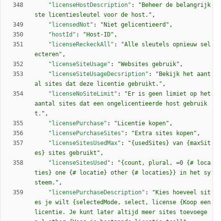
"licenseHostDescription"
:
"Beheer de belangrijk
ste licentiesleutel voor de host."
,
"licensedNot"
:
"Niet gelicentieerd"
,
"hostId"
:
"Host-ID"
,
"licenseReckeckAll"
:
"Alle sleutels opnieuw sel
ecteren"
,
"licenseSiteUsage"
:
"Websites gebruik"
,
"licenseSiteUsageDecsription"
:
"Bekijk het aant
al sites dat deze licentie gebruikt."
,
"licenseNoSiteLimit"
:
"Er is geen limiet op het 
aantal sites dat een ongelicentieerde host gebruik
t."
,
"licensePurchase"
:
"Licentie kopen"
,
"licensePurchaseSites"
:
"Extra sites kopen"
,
"licenseSitesUsedMax"
:
"{usedSites} van {maxSit
es} sites gebruikt"
,
"licenseSitesUsed"
:
"{count, plural, =0 {# loca
ties} one {# locatie} other {# locaties}} in het sy
steem."
,
"licensePurchaseDescription"
:
"Kies hoeveel sit
es je wilt {selectedMode, select, license {Koop een 
licentie. Je kunt later altijd meer sites toevoege