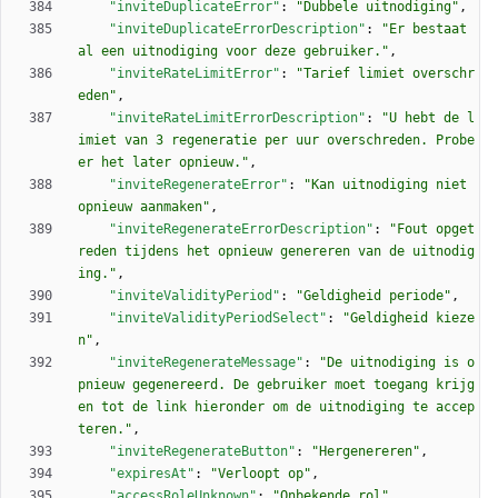
"inviteDuplicateError"
:
"Dubbele uitnodiging"
,
"inviteDuplicateErrorDescription"
:
"Er bestaat 
al een uitnodiging voor deze gebruiker."
,
"inviteRateLimitError"
:
"Tarief limiet overschr
eden"
,
"inviteRateLimitErrorDescription"
:
"U hebt de l
imiet van 3 regeneratie per uur overschreden. Probe
er het later opnieuw."
,
"inviteRegenerateError"
:
"Kan uitnodiging niet 
opnieuw aanmaken"
,
"inviteRegenerateErrorDescription"
:
"Fout opget
reden tijdens het opnieuw genereren van de uitnodig
ing."
,
"inviteValidityPeriod"
:
"Geldigheid periode"
,
"inviteValidityPeriodSelect"
:
"Geldigheid kieze
n"
,
"inviteRegenerateMessage"
:
"De uitnodiging is o
pnieuw gegenereerd. De gebruiker moet toegang krijg
en tot de link hieronder om de uitnodiging te accep
teren."
,
"inviteRegenerateButton"
:
"Hergenereren"
,
"expiresAt"
:
"Verloopt op"
,
"accessRoleUnknown"
:
"Onbekende rol"
,