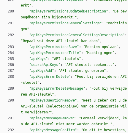
erkt"
,
"apiKeysPermissionsUpdatedDescription"
:
"De bev
oegdheden zijn bijgewerkt."
,
"apiKeysPermissionsGeneralSettings"
:
"Machtigin
gen"
,
"apiKeysPermissionsGeneralSettingsDescription"
:
"Bepaal wat deze API-sleutel kan doen"
,
"apiKeysPermissionsSave"
:
"Rechten opslaan"
,
"apiKeysPermissionsTitle"
:
"Machtigingen"
,
"apiKeys"
:
"API sleutels"
,
"searchApiKeys"
:
"API-sleutels zoeken..."
,
"apiKeysAdd"
:
"API-sleutel genereren"
,
"apiKeysErrorDelete"
:
"Fout bij verwijderen API
-sleutel"
,
"apiKeysErrorDeleteMessage"
:
"Fout bij verwijde
ren API-sleutel"
,
"apiKeysQuestionRemove"
:
"Weet u zeker dat u de 
API-sleutel {selectedApiKey} van de organisatie wil
t verwijderen?"
,
"apiKeysMessageRemove"
:
"Eenmaal verwijderd, ka
n de API-sleutel niet meer worden gebruikt."
,
"apiKeysMessageConfirm"
:
"Om dit te bevestigen, 