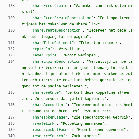
"shareErrorCreate"
:
"Aanmaken van link delen mi
slukt"
,
"shareErrorCreateDescription"
:
"Fout opgetreden 
tijdens het maken van de share link"
,
"shareCreateDescription"
:
"Iedereen met deze li
nk heeft toegang tot de pagina"
,
"shareTitleOptional"
:
"Titel (optioneel)"
,
"expireIn"
:
"Vervalt in"
,
"neverExpire"
:
"Nooit verlopen"
,
"shareExpireDescription"
:
"Vervaltijd is hoe la
ng de link bruikbaar is en geeft toegang tot de bro
n. Na deze tijd zal de link niet meer werken en zul
len gebruikers die deze link hebben gebruikt de toe
gang tot de pagina verliezen."
,
"shareSeeOnce"
:
"Je kunt deze koppeling alleen 
zien. Zorg ervoor dat je het kopieert."
,
"shareAccessHint"
:
"Iedereen met deze link heef
t toegang tot de bron. Deel deze met zorg."
,
"shareTokenUsage"
:
"Zie Toegangstoken Gebruik"
,
"createLink"
:
"Koppeling aanmaken"
,
"resourcesNotFound"
:
"Geen bronnen gevonden"
,
"resourceSearch"
:
"Zoek bronnen"
,