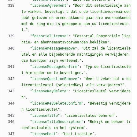
"licenseAgreement"
:
"Door dit selectievakje aan 
te vinken, bevestigt u dat u de licentievoorwaarden 
hebt gelezen en ermee akkoord gaat die overeenkomen 
met de rang die is gekoppeld aan uw licentiesleute
l."
,
"fossorialLicense"
:
"Fossorial Commerciële lice
ntie- en abonnementsvoorwaarden bekijken"
,
"licenseMessageRemove"
:
"Dit zal de licentiesle
utel en alle bijbehorende machtigingen verwijderen 
die hierdoor zijn verleend."
,
"licenseMessageConfirm"
:
"Typ de licentiesleute
l hieronder om te bevestigen."
,
"licenseQuestionRemove"
:
"Weet u zeker dat u de 
licentiesleutel {selectedKey} wilt verwijderen?"
,
"licenseKeyDelete"
:
"Licentiesleutel verwijdere
n"
,
"licenseKeyDeleteConfirm"
:
"Bevestig verwijdere
n licentiesleutel"
,
"licenseTitle"
:
"Licentiestatus beheren"
,
"licenseTitleDescription"
:
"Bekijk en beheer li
centiesleutels in het systeem"
,
"licenseHost"
:
"Host Licentie"
,