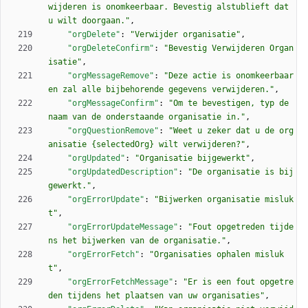
wijderen is onomkeerbaar. Bevestig alstublieft dat 
u wilt doorgaan."
,
"orgDelete"
:
"Verwijder organisatie"
,
"orgDeleteConfirm"
:
"Bevestig Verwijderen Organ
isatie"
,
"orgMessageRemove"
:
"Deze actie is onomkeerbaar 
en zal alle bijbehorende gegevens verwijderen."
,
"orgMessageConfirm"
:
"Om te bevestigen, typ de 
naam van de onderstaande organisatie in."
,
"orgQuestionRemove"
:
"Weet u zeker dat u de org
anisatie {selectedOrg} wilt verwijderen?"
,
"orgUpdated"
:
"Organisatie bijgewerkt"
,
"orgUpdatedDescription"
:
"De organisatie is bij
gewerkt."
,
"orgErrorUpdate"
:
"Bijwerken organisatie misluk
t"
,
"orgErrorUpdateMessage"
:
"Fout opgetreden tijde
ns het bijwerken van de organisatie."
,
"orgErrorFetch"
:
"Organisaties ophalen misluk
t"
,
"orgErrorFetchMessage"
:
"Er is een fout opgetre
den tijdens het plaatsen van uw organisaties"
,