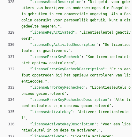
"licenseAboutDescription"
:
"Dit geldt voor gebr
uikers van bedrijven en ondernemingen die Pangolin 
in gebruiken in een commerciële omgeving. Als u Pan
golin gebruikt voor persoonlijk gebruik, kunt u dit 
gedeelte negeren."
,
"licenseKeyActivated"
:
"Licentiesleutel geactiv
eerd"
,
"licenseKeyActivatedDescription"
:
"De licenties
leutel is geactiveerd."
,
"licenseErrorKeyRecheck"
:
"Kon licentiesleutels 
niet opnieuw controleren"
,
"licenseErrorKeyRecheckDescription"
:
"Er is een 
fout opgetreden bij het opnieuw controleren van lic
entiecodes."
,
"licenseErrorKeyRechecked"
:
"Licentiesleutels o
pnieuw gecontroleerd"
,
"licenseErrorKeyRecheckedDescription"
:
"Alle li
centiesleutels zijn opnieuw gecontroleerd"
,
"licenseActivateKey"
:
"Activeer licentiesleute
l"
,
"licenseActivateKeyDescription"
:
"Voer een lice
ntiesleutel in om deze te activeren."
,
"licenseActivate"
:
"Licentie activeren"
,