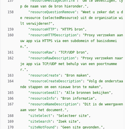
"resourceMessageConfirm"
:
"Om te bevestigen, ty
p de naam van de bron hieronder."
,
"resourceQuestionRemove"
:
"Weet u zeker dat u d
e resource {selectedResource} uit de organisatie wi
lt verwijderen?"
,
"resourceHTTP"
:
"HTTPS bron"
,
"resourceHTTPDescription"
:
"Proxy verzoeken aan 
uw app via HTTPS via een subdomein of basisdomei
n."
,
"resourceRaw"
:
"TCP/UDP bron"
,
"resourceRawDescription"
:
"Proxy verzoeken naar 
je app via TCP/UDP met behulp van een poortnumme
r."
,
"resourceCreate"
:
"Bron maken"
,
"resourceCreateDescription"
:
"Volg de onderstaa
nde stappen om een nieuwe bron te maken"
,
"resourceSeeAll"
:
"Alle bronnen bekijken"
,
"resourceInfo"
:
"Bron informatie"
,
"resourceNameDescription"
:
"Dit is de weergaven
aam voor het document."
,
"siteSelect"
:
"Selecteer site"
,
"siteSearch"
:
"Zoek site"
,
"siteNotFound"
:
"Geen site gevonden."
,