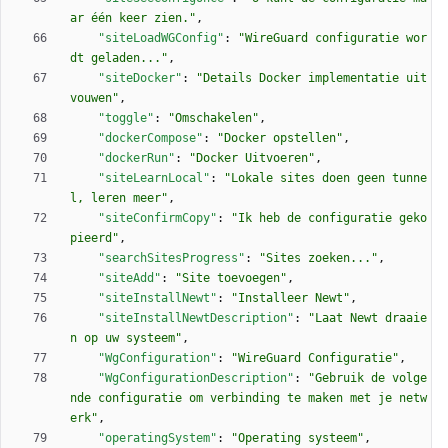
ar één keer zien."
,
"siteLoadWGConfig"
:
"WireGuard configuratie wor
dt geladen..."
,
"siteDocker"
:
"Details Docker implementatie uit
vouwen"
,
"toggle"
:
"Omschakelen"
,
"dockerCompose"
:
"Docker opstellen"
,
"dockerRun"
:
"Docker Uitvoeren"
,
"siteLearnLocal"
:
"Lokale sites doen geen tunne
l, leren meer"
,
"siteConfirmCopy"
:
"Ik heb de configuratie geko
pieerd"
,
"searchSitesProgress"
:
"Sites zoeken..."
,
"siteAdd"
:
"Site toevoegen"
,
"siteInstallNewt"
:
"Installeer Newt"
,
"siteInstallNewtDescription"
:
"Laat Newt draaie
n op uw systeem"
,
"WgConfiguration"
:
"WireGuard Configuratie"
,
"WgConfigurationDescription"
:
"Gebruik de volge
nde configuratie om verbinding te maken met je netw
erk"
,
"operatingSystem"
:
"Operating systeem"
,