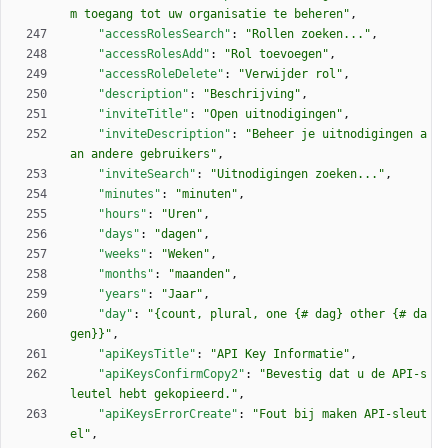
m toegang tot uw organisatie te beheren"
,
"accessRolesSearch"
:
"Rollen zoeken..."
,
"accessRolesAdd"
:
"Rol toevoegen"
,
"accessRoleDelete"
:
"Verwijder rol"
,
"description"
:
"Beschrijving"
,
"inviteTitle"
:
"Open uitnodigingen"
,
"inviteDescription"
:
"Beheer je uitnodigingen a
an andere gebruikers"
,
"inviteSearch"
:
"Uitnodigingen zoeken..."
,
"minutes"
:
"minuten"
,
"hours"
:
"Uren"
,
"days"
:
"dagen"
,
"weeks"
:
"Weken"
,
"months"
:
"maanden"
,
"years"
:
"Jaar"
,
"day"
:
"{count, plural, one {# dag} other {# da
gen}}"
,
"apiKeysTitle"
:
"API Key Informatie"
,
"apiKeysConfirmCopy2"
:
"Bevestig dat u de API-s
leutel hebt gekopieerd."
,
"apiKeysErrorCreate"
:
"Fout bij maken API-sleut
el"
,