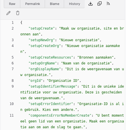
Raw
Permalink
Blame
History
{
"setupCreate"
:
"Maak uw organisatie, site en br
onnen aan"
,
"setupNewOrg"
:
"Nieuwe organisatie"
,
"setupCreateOrg"
:
"Nieuwe organisatie aanmake
n"
,
"setupCreateResources"
:
"Bronnen aanmaken"
,
"setupOrgName"
:
"Naam van de organisatie"
,
"orgDisplayName"
:
"Dit is de weergavenaam van u
w organisatie."
,
"orgId"
:
"Organisatie ID"
,
"setupIdentifierMessage"
:
"Dit is de unieke ide
ntificatie voor uw organisatie. Deze is gescheiden 
van de weergavenaam."
,
"setupErrorIdentifier"
:
"Organisatie-ID is al i
n gebruik. Kies een andere."
,
"componentsErrorNoMemberCreate"
:
"U bent moment
eel geen lid van een organisatie. Maak een organisa
tie aan om aan de slag te gaan."
,