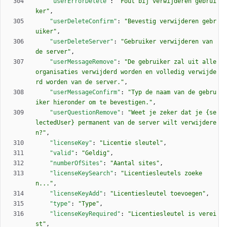
"userErrorDelete"
:
"Fout bij verwijderen gebrui
ker"
,
"userDeleteConfirm"
:
"Bevestig verwijderen gebr
uiker"
,
"userDeleteServer"
:
"Gebruiker verwijderen van 
de server"
,
"userMessageRemove"
:
"De gebruiker zal uit alle 
organisaties verwijderd worden en volledig verwijde
rd worden van de server."
,
"userMessageConfirm"
:
"Typ de naam van de gebru
iker hieronder om te bevestigen."
,
"userQuestionRemove"
:
"Weet je zeker dat je {se
lectedUser} permanent van de server wilt verwijdere
n?"
,
"licenseKey"
:
"Licentie sleutel"
,
"valid"
:
"Geldig"
,
"numberOfSites"
:
"Aantal sites"
,
"licenseKeySearch"
:
"Licentiesleutels zoeke
n..."
,
"licenseKeyAdd"
:
"Licentiesleutel toevoegen"
,
"type"
:
"Type"
,
"licenseKeyRequired"
:
"Licentiesleutel is verei
st"
,