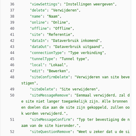
"viewSettings"
:
"Instellingen weergeven"
,
"delete"
:
"Verwijderen"
,
"name"
:
"Naam"
,
"online"
:
"Online"
,
"offline"
:
"Offline"
,
"site"
:
"Referentie"
,
"dataIn"
:
"Dataverbruik inkomend"
,
"dataOut"
:
"Dataverbruik uitgaand"
,
"connectionType"
:
"Type verbinding"
,
"tunnelType"
:
"Tunnel type"
,
"local"
:
"Lokaal"
,
"edit"
:
"Bewerken"
,
"siteConfirmDelete"
:
"Verwijderen van site beve
stigen"
,
"siteDelete"
:
"Site verwijderen"
,
"siteMessageRemove"
:
"Eenmaal verwijderd, zal d
e site niet langer toegankelijk zijn. Alle bronnen 
en doelen die aan de site zijn gekoppeld, zullen oo
k worden verwijderd."
,
"siteMessageConfirm"
:
"Typ ter bevestiging de n
aam van de site hieronder."
,
"siteQuestionRemove"
:
"Weet u zeker dat u de si