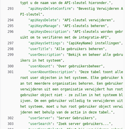
typt u de naam van de API-sleutel hieronder."
,
"apiKeysDeleteConfirm"
:
"Bevestig Verwijderen A
PI-sleutel"
,
"apiKeysDelete"
:
"API-sleutel verwijderen"
,
"apiKeysManage"
:
"API-sleutels beheren"
,
"apiKeysDescription"
:
"API-sleutels worden gebr
uikt om te verifiëren met de integratie-API"
,
"apiKeysSettings"
:
"{apiKeyName} instellingen"
,
"userTitle"
:
"Alle gebruikers beheren"
,
"userDescription"
:
"Bekijk en beheer alle gebru
ikers in het systeem"
,
"userAbount"
:
"Over gebruikersbeheer"
,
"userAbountDescription"
:
"Deze tabel toont alle 
root user objecten in het systeem. Elke gebruiker k
an tot meerdere organisaties behoren. Een gebruiker 
verwijderen uit een organisatie verwijdert hun root 
gebruiker object niet - ze zullen in het systeem bl
ijven. Om een gebruiker volledig te verwijderen uit 
het systeem, moet u hun root gebruiker object verwi
jderen met behulp van de actie in deze tabel."
,
"userServer"
:
"Server Gebruikers"
,
"userSearch"
:
"Zoek server gebruikers..."
,