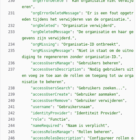
"orgErrorDelete"
:
"Kan organisatie niet verwijd
eren"
,
"orgErrorDeleteMessage"
:
"Er is een fout opgetr
eden tijdens het verwijderen van de organisatie."
,
"orgDeleted"
:
"Organisatie verwijderd"
,
"orgDeletedMessage"
:
"De organisatie en haar ge
gevens zijn verwijderd."
,
"orgMissing"
:
"Organisatie-ID ontbreekt"
,
"orgMissingMessage"
:
"Niet in staat om de uitno
diging te regenereren zonder organisatie-ID."
,
"accessUsersManage"
:
"Gebruikers beheren"
,
"accessUsersDescription"
:
"Nodig gebruikers uit 
en voeg ze toe aan de rollen om toegang tot uw orga
nisatie te beheren"
,
"accessUsersSearch"
:
"Gebruikers zoeken..."
,
"accessUserCreate"
:
"Gebruiker aanmaken"
,
"accessUserRemove"
:
"Gebruiker verwijderen"
,
"username"
:
"Gebruikersnaam"
,
"identityProvider"
:
"Identiteit Provider"
,
"role"
:
"Functie"
,
"nameRequired"
:
"Naam is verplicht"
,
"accessRolesManage"
:
"Rollen beheren"
,
"accessRolesDescription"
:
"Configureer rollen o