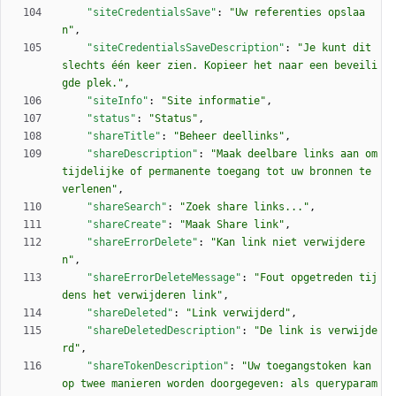
"siteCredentialsSave"
:
"Uw referenties opslaa
n"
,
"siteCredentialsSaveDescription"
:
"Je kunt dit 
slechts één keer zien. Kopieer het naar een beveili
gde plek."
,
"siteInfo"
:
"Site informatie"
,
"status"
:
"Status"
,
"shareTitle"
:
"Beheer deellinks"
,
"shareDescription"
:
"Maak deelbare links aan om 
tijdelijke of permanente toegang tot uw bronnen te 
verlenen"
,
"shareSearch"
:
"Zoek share links..."
,
"shareCreate"
:
"Maak Share link"
,
"shareErrorDelete"
:
"Kan link niet verwijdere
n"
,
"shareErrorDeleteMessage"
:
"Fout opgetreden tij
dens het verwijderen link"
,
"shareDeleted"
:
"Link verwijderd"
,
"shareDeletedDescription"
:
"De link is verwijde
rd"
,
"shareTokenDescription"
:
"Uw toegangstoken kan 
op twee manieren worden doorgegeven: als queryparam