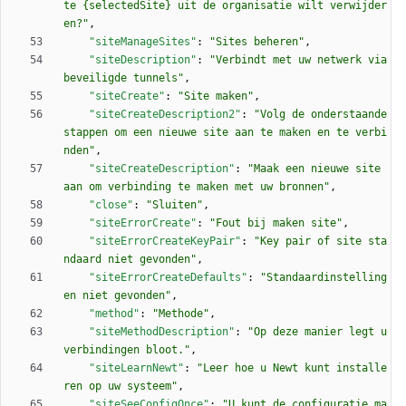
te {selectedSite} uit de organisatie wilt verwijder
en?"
,
"siteManageSites"
:
"Sites beheren"
,
"siteDescription"
:
"Verbindt met uw netwerk via 
beveiligde tunnels"
,
"siteCreate"
:
"Site maken"
,
"siteCreateDescription2"
:
"Volg de onderstaande 
stappen om een nieuwe site aan te maken en te verbi
nden"
,
"siteCreateDescription"
:
"Maak een nieuwe site 
aan om verbinding te maken met uw bronnen"
,
"close"
:
"Sluiten"
,
"siteErrorCreate"
:
"Fout bij maken site"
,
"siteErrorCreateKeyPair"
:
"Key pair of site sta
ndaard niet gevonden"
,
"siteErrorCreateDefaults"
:
"Standaardinstelling
en niet gevonden"
,
"method"
:
"Methode"
,
"siteMethodDescription"
:
"Op deze manier legt u 
verbindingen bloot."
,
"siteLearnNewt"
:
"Leer hoe u Newt kunt installe
ren op uw systeem"
,
"siteSeeConfigOnce"
:
"U kunt de configuratie ma