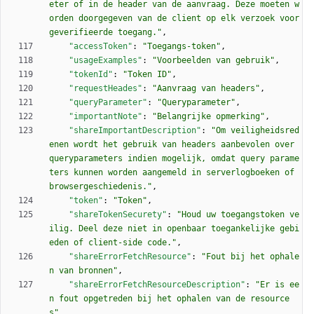
eter of in de header van de aanvraag. Deze moeten w
orden doorgegeven van de client op elk verzoek voor 
geverifieerde toegang."
,
"accessToken"
:
"Toegangs-token"
,
"usageExamples"
:
"Voorbeelden van gebruik"
,
"tokenId"
:
"Token ID"
,
"requestHeades"
:
"Aanvraag van headers"
,
"queryParameter"
:
"Queryparameter"
,
"importantNote"
:
"Belangrijke opmerking"
,
"shareImportantDescription"
:
"Om veiligheidsred
enen wordt het gebruik van headers aanbevolen over 
queryparameters indien mogelijk, omdat query parame
ters kunnen worden aangemeld in serverlogboeken of 
browsergeschiedenis."
,
"token"
:
"Token"
,
"shareTokenSecurety"
:
"Houd uw toegangstoken ve
ilig. Deel deze niet in openbaar toegankelijke gebi
eden of client-side code."
,
"shareErrorFetchResource"
:
"Fout bij het ophale
n van bronnen"
,
"shareErrorFetchResourceDescription"
:
"Er is ee
n fout opgetreden bij het ophalen van de resource
s"
,