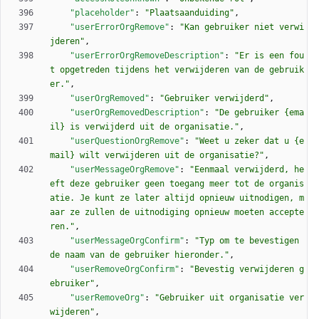
"placeholder"
:
"Plaatsaanduiding"
,
"userErrorOrgRemove"
:
"Kan gebruiker niet verwi
jderen"
,
"userErrorOrgRemoveDescription"
:
"Er is een fou
t opgetreden tijdens het verwijderen van de gebruik
er."
,
"userOrgRemoved"
:
"Gebruiker verwijderd"
,
"userOrgRemovedDescription"
:
"De gebruiker {ema
il} is verwijderd uit de organisatie."
,
"userQuestionOrgRemove"
:
"Weet u zeker dat u {e
mail} wilt verwijderen uit de organisatie?"
,
"userMessageOrgRemove"
:
"Eenmaal verwijderd, he
eft deze gebruiker geen toegang meer tot de organis
atie. Je kunt ze later altijd opnieuw uitnodigen, m
aar ze zullen de uitnodiging opnieuw moeten accepte
ren."
,
"userMessageOrgConfirm"
:
"Typ om te bevestigen 
de naam van de gebruiker hieronder."
,
"userRemoveOrgConfirm"
:
"Bevestig verwijderen g
ebruiker"
,
"userRemoveOrg"
:
"Gebruiker uit organisatie ver
wijderen"
,