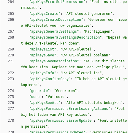
"apiKeysErrorSetPermission"
:
"Fout instellen pe
rmissies"
,
"apiKeysCreate"
:
"API-sleutel genereren"
,
"apiKeysCreateDescription"
:
"Genereer een nieuw
e API-sleutel voor uw organisatie"
,
"apiKeysGeneralSettings"
:
"Machtigingen"
,
"apiKeysGeneralSettingsDescription"
:
"Bepaal wa
t deze API-sleutel kan doen"
,
"apiKeysList"
:
"Uw API-sleutel"
,
"apiKeysSave"
:
"Uw API-sleutel opslaan"
,
"apiKeysSaveDescription"
:
"Je kunt dit slechts 
één keer zien. Kopieer het naar een veilige plek."
,
"apiKeysInfo"
:
"Uw API-sleutel is:"
,
"apiKeysConfirmCopy"
:
"Ik heb de API-sleutel ge
kopieerd"
,
"generate"
:
"Genereren"
,
"done"
:
"Voltooid"
,
"apiKeysSeeAll"
:
"Alle API-sleutels bekijken"
,
"apiKeysPermissionsErrorLoadingActions"
:
"Fout 
bij het laden van API key acties"
,
"apiKeysPermissionsErrorUpdate"
:
"Fout instelle
n permissies"
,
"apiKeysPermissionsUpdated"
:
"Permissies bijgew