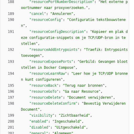
"resourcePortNumberDescription"
:
"Het externe p
oortnummer naar proxyverzoeken."
,
"cancel"
:
"Annuleren"
,
"resourceConfig"
:
"Configuratie tekstbouwstene
n"
,
"resourceConfigDescription"
:
"Kopieer en plak d
eze configuratie-snippets om je TCP/UDP-bron in te 
stellen"
,
"resourceAddEntrypoints"
:
"Traefik: Entrypoints 
toevoegen"
,
"resourceExposePorts"
:
"Gerbild: Gevangen bloot
stellen in Docker Compose"
,
"resourceLearnRaw"
:
"Leer hoe je TCP/UDP bronne
n kunt configureren"
,
"resourceBack"
:
"Terug naar bronnen"
,
"resourceGoTo"
:
"Ga naar Resource"
,
"resourceDelete"
:
"Document verwijderen"
,
"resourceDeleteConfirm"
:
"Bevestig Verwijderen 
Document"
,
"visibility"
:
"Zichtbaarheid"
,
"enabled"
:
"Ingeschakeld"
,
"disabled"
:
"Uitgeschakeld"
,
"general"
:
"Algemeen"
,