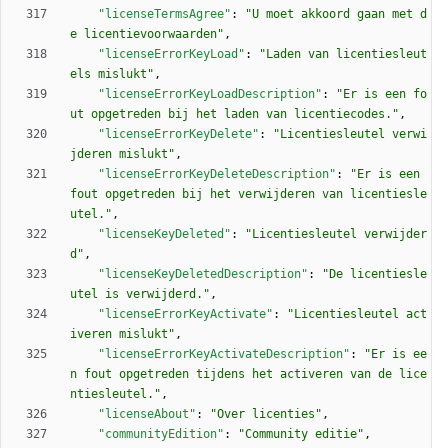
"licenseTermsAgree"
:
"U moet akkoord gaan met d
e licentievoorwaarden"
,
"licenseErrorKeyLoad"
:
"Laden van licentiesleut
els mislukt"
,
"licenseErrorKeyLoadDescription"
:
"Er is een fo
ut opgetreden bij het laden van licentiecodes."
,
"licenseErrorKeyDelete"
:
"Licentiesleutel verwi
jderen mislukt"
,
"licenseErrorKeyDeleteDescription"
:
"Er is een 
fout opgetreden bij het verwijderen van licentiesle
utel."
,
"licenseKeyDeleted"
:
"Licentiesleutel verwijder
d"
,
"licenseKeyDeletedDescription"
:
"De licentiesle
utel is verwijderd."
,
"licenseErrorKeyActivate"
:
"Licentiesleutel act
iveren mislukt"
,
"licenseErrorKeyActivateDescription"
:
"Er is ee
n fout opgetreden tijdens het activeren van de lice
ntiesleutel."
,
"licenseAbout"
:
"Over licenties"
,
"communityEdition"
:
"Community editie"
,