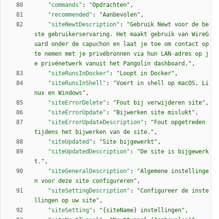
"commands"
:
"Opdrachten"
,
"recommended"
:
"Aanbevolen"
,
"siteNewtDescription"
:
"Gebruik Newt voor de be
ste gebruikerservaring. Het maakt gebruik van WireG
uard onder de capuchon en laat je toe om contact op 
te nemen met je privébronnen via hun LAN-adres op j
e privénetwerk vanuit het Pangolin dashboard."
,
"siteRunsInDocker"
:
"Loopt in Docker"
,
"siteRunsInShell"
:
"Voert in shell op macOS, Li
nux en Windows"
,
"siteErrorDelete"
:
"Fout bij verwijderen site"
,
"siteErrorUpdate"
:
"Bijwerken site mislukt"
,
"siteErrorUpdateDescription"
:
"Fout opgetreden 
tijdens het bijwerken van de site."
,
"siteUpdated"
:
"Site bijgewerkt"
,
"siteUpdatedDescription"
:
"De site is bijgewerk
t."
,
"siteGeneralDescription"
:
"Algemene instellinge
n voor deze site configureren"
,
"siteSettingDescription"
:
"Configureer de inste
llingen op uw site"
,
"siteSetting"
:
"{siteName} instellingen"
,