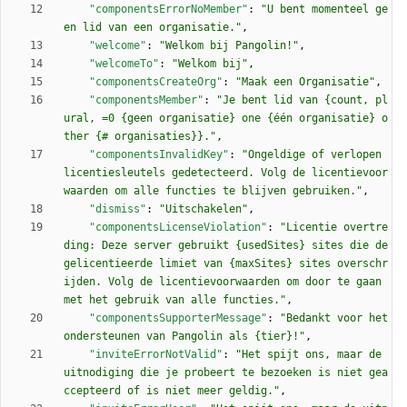
"componentsErrorNoMember"
:
"U bent momenteel ge
en lid van een organisatie."
,
"welcome"
:
"Welkom bij Pangolin!"
,
"welcomeTo"
:
"Welkom bij"
,
"componentsCreateOrg"
:
"Maak een Organisatie"
,
"componentsMember"
:
"Je bent lid van {count, pl
ural, =0 {geen organisatie} one {één organisatie} o
ther {# organisaties}}."
,
"componentsInvalidKey"
:
"Ongeldige of verlopen 
licentiesleutels gedetecteerd. Volg de licentievoor
waarden om alle functies te blijven gebruiken."
,
"dismiss"
:
"Uitschakelen"
,
"componentsLicenseViolation"
:
"Licentie overtre
ding: Deze server gebruikt {usedSites} sites die de 
gelicentieerde limiet van {maxSites} sites overschr
ijden. Volg de licentievoorwaarden om door te gaan 
met het gebruik van alle functies."
,
"componentsSupporterMessage"
:
"Bedankt voor het 
ondersteunen van Pangolin als {tier}!"
,
"inviteErrorNotValid"
:
"Het spijt ons, maar de 
uitnodiging die je probeert te bezoeken is niet gea
ccepteerd of is niet meer geldig."
,