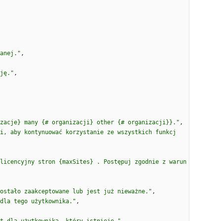
anej."
,
ję."
,
zacje} many {# organizacji} other {# organizacji}}."
,
i, aby kontynuować korzystanie ze wszystkich funkcj
licencyjny stron {maxSites} . Postępuj zgodnie z warun
ostało zaakceptowane lub jest już nieważne."
,
dla tego użytkownika."
,