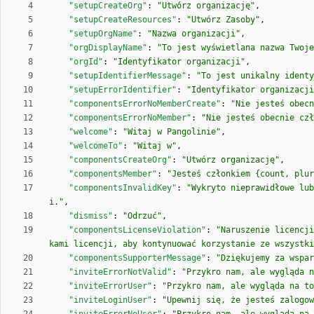
"setupCreateOrg"
:
"Utwórz organizację"
,
"setupCreateResources"
:
"Utwórz Zasoby"
,
"setupOrgName"
:
"Nazwa organizacji"
,
"orgDisplayName"
:
"To jest wyświetlana nazwa Twoje
"orgId"
:
"Identyfikator organizacji"
,
"setupIdentifierMessage"
:
"To jest unikalny ident
"setupErrorIdentifier"
:
"Identyfikator organizacji
"componentsErrorNoMemberCreate"
:
"Nie jesteś obecn
"componentsErrorNoMember"
:
"Nie jesteś obecnie czł
"welcome"
:
"Witaj w Pangolinie"
,
"welcomeTo"
:
"Witaj w"
,
"componentsCreateOrg"
:
"Utwórz organizację"
,
"componentsMember"
:
"Jesteś członkiem {count, plur
"componentsInvalidKey"
:
"Wykryto nieprawidłowe lub
i."
,
"dismiss"
:
"Odrzuć"
,
"componentsLicenseViolation"
:
"Naruszenie licencji
kami licencji, aby kontynuować korzystanie ze wszystki
"componentsSupporterMessage"
:
"Dziękujemy za wspar
"inviteErrorNotValid"
:
"Przykro nam, ale wygląda n
"inviteErrorUser"
:
"Przykro nam, ale wygląda na to
"inviteLoginUser"
:
"Upewnij się, że jesteś zalogow