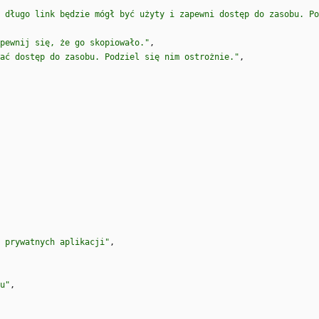
 długo link będzie mógł być użyty i zapewni dostęp do zasobu. Po
pewnij się, że go skopiowało."
,
ać dostęp do zasobu. Podziel się nim ostrożnie."
,
o prywatnych aplikacji"
,
u"
,