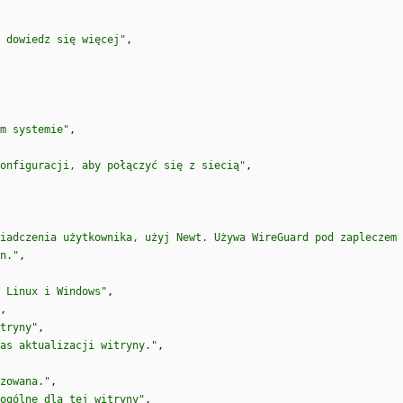
 dowiedz się więcej"
,
m systemie"
,
onfiguracji, aby połączyć się z siecią"
,
iadczenia użytkownika, użyj Newt. Używa WireGuard pod zapleczem 
n."
,
 Linux i Windows"
,
,
tryny"
,
as aktualizacji witryny."
,
zowana."
,
 ogólne dla tej witryny"
,