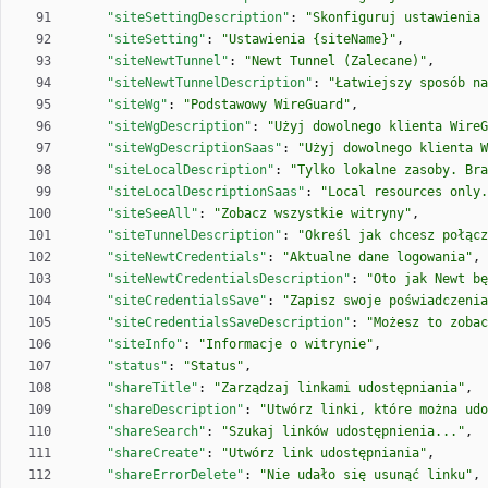
"siteSettingDescription"
:
"Skonfiguruj ustawienia 
"siteSetting"
:
"Ustawienia {siteName}"
,
"siteNewtTunnel"
:
"Newt Tunnel (Zalecane)"
,
"siteNewtTunnelDescription"
:
"Łatwiejszy sposób na
"siteWg"
:
"Podstawowy WireGuard"
,
"siteWgDescription"
:
"Użyj dowolnego klienta WireG
"siteWgDescriptionSaas"
:
"Użyj dowolnego klienta W
"siteLocalDescription"
:
"Tylko lokalne zasoby. Bra
"siteLocalDescriptionSaas"
:
"Local resources only
"siteSeeAll"
:
"Zobacz wszystkie witryny"
,
"siteTunnelDescription"
:
"Określ jak chcesz połącz
"siteNewtCredentials"
:
"Aktualne dane logowania"
,
"siteNewtCredentialsDescription"
:
"Oto jak Newt bę
"siteCredentialsSave"
:
"Zapisz swoje poświadczenia
"siteCredentialsSaveDescription"
:
"Możesz to zobac
"siteInfo"
:
"Informacje o witrynie"
,
"status"
:
"Status"
,
"shareTitle"
:
"Zarządzaj linkami udostępniania"
,
"shareDescription"
:
"Utwórz linki, które można udo
"shareSearch"
:
"Szukaj linków udostępnienia..."
,
"shareCreate"
:
"Utwórz link udostępniania"
,
"shareErrorDelete"
:
"Nie udało się usunąć linku"
,