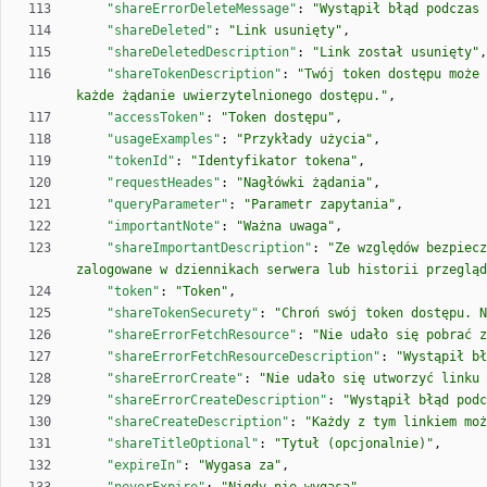
"shareErrorDeleteMessage"
:
"Wystąpił błąd podczas 
"shareDeleted"
:
"Link usunięty"
,
"shareDeletedDescription"
:
"Link został usunięty"
,
"shareTokenDescription"
:
"Twój token dostępu może 
każde żądanie uwierzytelnionego dostępu."
,
"accessToken"
:
"Token dostępu"
,
"usageExamples"
:
"Przykłady użycia"
,
"tokenId"
:
"Identyfikator tokena"
,
"requestHeades"
:
"Nagłówki żądania"
,
"queryParameter"
:
"Parametr zapytania"
,
"importantNote"
:
"Ważna uwaga"
,
"shareImportantDescription"
:
"Ze względów bezpiecz
zalogowane w dziennikach serwera lub historii przegląd
"token"
:
"Token"
,
"shareTokenSecurety"
:
"Chroń swój token dostępu. N
"shareErrorFetchResource"
:
"Nie udało się pobrać z
"shareErrorFetchResourceDescription"
:
"Wystąpił bł
"shareErrorCreate"
:
"Nie udało się utworzyć linku
"shareErrorCreateDescription"
:
"Wystąpił błąd podc
"shareCreateDescription"
:
"Każdy z tym linkiem moż
"shareTitleOptional"
:
"Tytuł (opcjonalnie)"
,
"expireIn"
:
"Wygasa za"
,