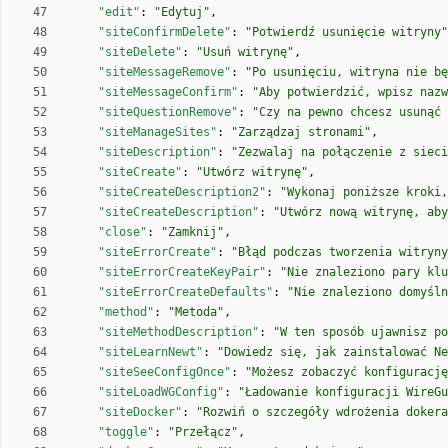
"edit"
:
"Edytuj"
,
"siteConfirmDelete"
:
"Potwierdź usunięcie witryny"
"siteDelete"
:
"Usuń witrynę"
,
"siteMessageRemove"
:
"Po usunięciu, witryna nie bę
"siteMessageConfirm"
:
"Aby potwierdzić, wpisz nazw
"siteQuestionRemove"
:
"Czy na pewno chcesz usunąć 
"siteManageSites"
:
"Zarządzaj stronami"
,
"siteDescription"
:
"Zezwalaj na połączenie z sieci
"siteCreate"
:
"Utwórz witrynę"
,
"siteCreateDescription2"
:
"Wykonaj poniższe kroki,
"siteCreateDescription"
:
"Utwórz nową witrynę, aby
"close"
:
"Zamknij"
,
"siteErrorCreate"
:
"Błąd podczas tworzenia witryny
"siteErrorCreateKeyPair"
:
"Nie znaleziono pary klu
"siteErrorCreateDefaults"
:
"Nie znaleziono domyśln
"method"
:
"Metoda"
,
"siteMethodDescription"
:
"W ten sposób ujawnisz po
"siteLearnNewt"
:
"Dowiedz się, jak zainstalować Ne
"siteSeeConfigOnce"
:
"Możesz zobaczyć konfigurację
"siteLoadWGConfig"
:
"Ładowanie konfiguracji WireGu
"siteDocker"
:
"Rozwiń o szczegóły wdrożenia dokera
"toggle"
:
"Przełącz"
,