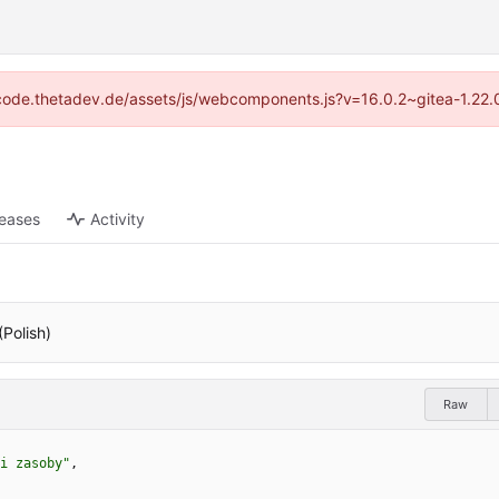
://code.thetadev.de/assets/js/webcomponents.js?v=16.0.2~gitea-1.22.
leases
Activity
(Polish)
Raw
i zasoby"
,