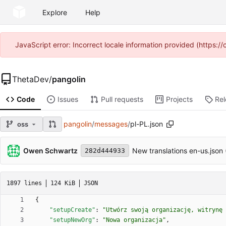
Explore
Help
JavaScript error: Incorrect locale information provided (https
ThetaDev
/
pangolin
Code
Issues
Pull requests
Projects
Re
pangolin
/
messages
/
pl-PL.json
oss
Owen Schwartz
New translations en-us.json 
282d444933
1897 lines
124 KiB
JSON
{
"setupCreate"
:
"Utwórz swoją organizację, witrynę 
"setupNewOrg"
:
"Nowa organizacja"
,