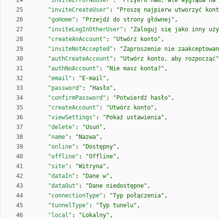
"inviteErrorNoUser"
:
"Przykro nam, ale wygląda na 
"inviteCreateUser"
:
"Proszę najpierw utworzyć kont
"goHome"
:
"Przejdź do strony głównej"
,
"inviteLogInOtherUser"
:
"Zaloguj się jako inny uży
"createAnAccount"
:
"Utwórz konto"
,
"inviteNotAccepted"
:
"Zaproszenie nie zaakceptowan
"authCreateAccount"
:
"Utwórz konto, aby rozpocząć"
"authNoAccount"
:
"Nie masz konta?"
,
"email"
:
"E-mail"
,
"password"
:
"Hasło"
,
"confirmPassword"
:
"Potwierdź hasło"
,
"createAccount"
:
"Utwórz konto"
,
"viewSettings"
:
"Pokaż ustawienia"
,
"delete"
:
"Usuń"
,
"name"
:
"Nazwa"
,
"online"
:
"Dostępny"
,
"offline"
:
"Offline"
,
"site"
:
"Witryna"
,
"dataIn"
:
"Dane w"
,
"dataOut"
:
"Dane niedostępne"
,
"connectionType"
:
"Typ połączenia"
,
"tunnelType"
:
"Typ tunelu"
,
"local"
:
"Lokalny"
,