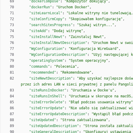
"dockerCompose"
:
"Kompozytor dokujący"
,
"dockerRun"
:
"Uruchom Docker"
,
"siteLearnLocal"
:
"Lokalne witryny nie tunelowają,
"siteConfirmCopy"
:
"Skopiowałem konfigurację"
,
"searchSitesProgress"
:
"Szukaj witryn..."
,
"siteAdd"
:
"Dodaj witrynę"
,
"siteInstallNewt"
:
"Zainstaluj Newt"
,
"siteInstallNewtDescription"
:
"Uruchom Newt w swoi
"WgConfiguration"
:
"Konfiguracja WireGuard"
,
"WgConfigurationDescription"
:
"Użyj następującej k
"operatingSystem"
:
"System operacyjny"
,
"commands"
:
"Polecenia"
,
"recommended"
:
"Rekomendowane"
,
"siteNewtDescription"
:
"Aby uzyskać najlepsze dośw
przez ich adres LAN w sieci prywatnej z panelu Pangoli
"siteRunsInDocker"
:
"Uruchamia w Docke'u"
,
"siteRunsInShell"
:
"Uruchamia w skorupce na macOS,
"siteErrorDelete"
:
"Błąd podczas usuwania witryny"
"siteErrorUpdate"
:
"Nie udało się zaktualizować wi
"siteErrorUpdateDescription"
:
"Wystąpił błąd podcz
"siteUpdated"
:
"Strona zaktualizowana"
,
"siteUpdatedDescription"
:
"Strona została zaktuali
"siteGeneralDescription"
:
"Skonfiguruj ustawienia