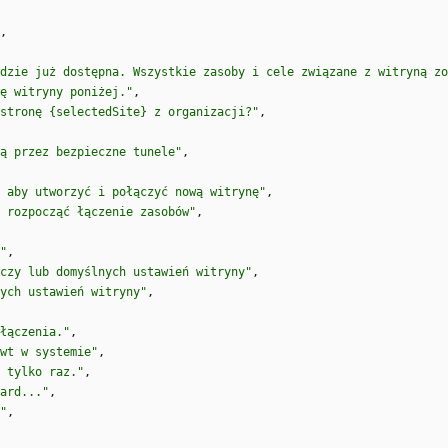
,
dzie już dostępna. Wszystkie zasoby i cele związane z witryną zo
ę witryny poniżej."
,
stronę {selectedSite} z organizacji?"
,
ą przez bezpieczne tunele"
,
 aby utworzyć i połączyć nową witrynę"
,
 rozpocząć łączenie zasobów"
,
"
,
czy lub domyślnych ustawień witryny"
,
ych ustawień witryny"
,
łączenia."
,
wt w systemie"
,
 tylko raz."
,
ard..."
,
"
,