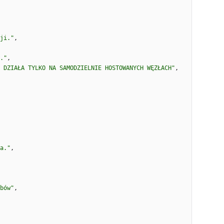
ji."
,
."
,
 DZIAŁA TYLKO NA SAMODZIELNIE HOSTOWANYCH WĘZŁACH"
,
a."
,
bów"
,