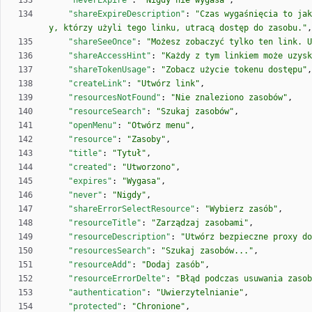
"neverExpire"
:
"Nigdy nie wygasa"
,
"shareExpireDescription"
:
"Czas wygaśnięcia to jak
y, którzy użyli tego linku, utracą dostęp do zasobu."
,
"shareSeeOnce"
:
"Możesz zobaczyć tylko ten link. U
"shareAccessHint"
:
"Każdy z tym linkiem może uzysk
"shareTokenUsage"
:
"Zobacz użycie tokenu dostępu"
,
"createLink"
:
"Utwórz link"
,
"resourcesNotFound"
:
"Nie znaleziono zasobów"
,
"resourceSearch"
:
"Szukaj zasobów"
,
"openMenu"
:
"Otwórz menu"
,
"resource"
:
"Zasoby"
,
"title"
:
"Tytuł"
,
"created"
:
"Utworzono"
,
"expires"
:
"Wygasa"
,
"never"
:
"Nigdy"
,
"shareErrorSelectResource"
:
"Wybierz zasób"
,
"resourceTitle"
:
"Zarządzaj zasobami"
,
"resourceDescription"
:
"Utwórz bezpieczne proxy d
"resourcesSearch"
:
"Szukaj zasobów..."
,
"resourceAdd"
:
"Dodaj zasób"
,
"resourceErrorDelte"
:
"Błąd podczas usuwania zasob
"authentication"
:
"Uwierzytelnianie"
,
"protected"
:
"Chronione"
,