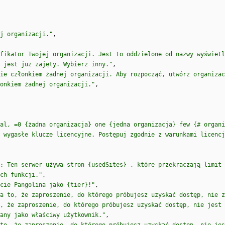
j organizacji."
,
yfikator Twojej organizacji. Jest to oddzielone od nazwy wyświetl
 jest już zajęty. Wybierz inny."
,
ie członkiem żadnej organizacji. Aby rozpocząć, utwórz organizac
onkiem żadnej organizacji."
,
al, =0 {żadna organizacja} one {jedna organizacja} few {# organi
 wygasłe klucze licencyjne. Postępuj zgodnie z warunkami licencj
: Ten serwer używa stron {usedSites} , które przekraczają limit 
ch funkcji."
,
cie Pangolina jako {tier}!"
,
a to, że zaproszenie, do którego próbujesz uzyskać dostęp, nie z
, że zaproszenie, do którego próbujesz uzyskać dostęp, nie jest 
any jako właściwy użytkownik."
,