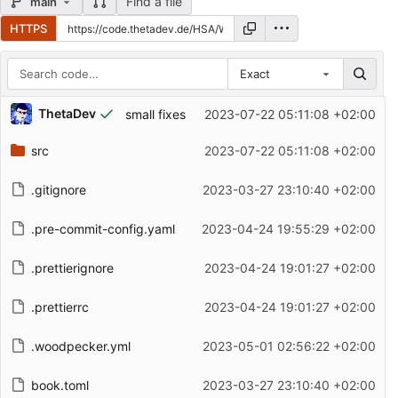
Find a file
main
HTTPS
Exact
Repository files (latest commit first)
ThetaDev
small fixes
2023-07-22 05:11:08 +02:00
Filename
Latest commit message
src
2023-07-22 05:11:08 +02:00
Latest commit date
.gitignore
2023-03-27 23:10:40 +02:00
.pre-commit-config.yaml
2023-04-24 19:55:29 +02:00
.prettierignore
2023-04-24 19:01:27 +02:00
.prettierrc
2023-04-24 19:01:27 +02:00
.woodpecker.yml
2023-05-01 02:56:22 +02:00
book.toml
2023-03-27 23:10:40 +02:00