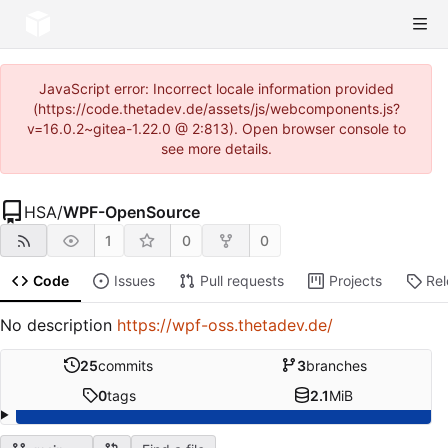
JavaScript error: Incorrect locale information provided
(https://code.thetadev.de/assets/js/webcomponents.js?
v=16.0.2~gitea-1.22.0 @ 2:813). Open browser console to
see more details.
HSA
/
WPF-OpenSource
1
0
0
Code
Issues
Pull requests
Projects
Re
No description
https://wpf-oss.thetadev.de/
25
commits
3
branches
0
tags
2.1
MiB